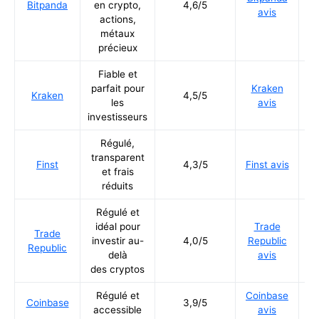
Bitpanda
en crypto,
4,6/5
avis
actions,
métaux
précieux
Fiable et
parfait pour
Kraken
Ré
Kraken
4,5/5
les
avis
investisseurs
Régulé,
transparent
Ré
Finst
4,3/5
Finst avis
et frais
réduits
Régulé et
idéal pour
Trade
Trade
Ré
investir au-
4,0/5
Republic
Republic
delà
avis
des cryptos
Régulé et
Coinbase
Ré
Coinbase
3,9/5
accessible
avis