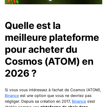
Quelle est la
meilleure plateforme
pour acheter du
Cosmos (ATOM) en
2026 ?
Si vous vous intéressez à l’achat de Cosmos (ATOM),
Binance
est une option que vous ne devriez pas
négliger. Depuis sa création en 2017,
Binance
s’est
établie comme une
plateforme de choix dans