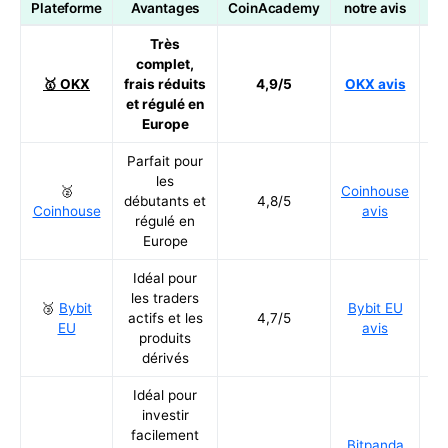
Plateforme
Avantages
CoinAcademy
notre avis
Très
complet,
Ré
🥇 OKX
frais réduits
4,9/5
OKX avis
et régulé en
Europe
Parfait pour
les
🥈
Coinhouse
Ré
débutants et
4,8/5
Coinhouse
avis
régulé en
Europe
Idéal pour
les traders
🥉
Bybit
Bybit EU
Ré
actifs et les
4,7/5
EU
avis
produits
dérivés
Idéal pour
investir
facilement
Bitpanda
Ré