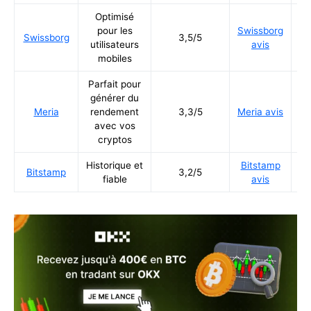
Optimisé
pour les
Swissborg
Ré
Swissborg
3,5/5
utilisateurs
avis
mobiles
Parfait pour
générer du
Ré
Meria
rendement
3,3/5
Meria avis
avec vos
cryptos
Historique et
Bitstamp
Ré
Bitstamp
3,2/5
fiable
avis