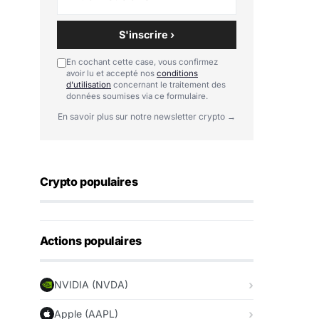
S'inscrire ›
En cochant cette case, vous confirmez
avoir lu et accepté nos
conditions
d'utilisation
concernant le traitement des
données soumises via ce formulaire.
En savoir plus sur notre newsletter crypto →
Crypto populaires
Actions populaires
NVIDIA (NVDA)
Apple (AAPL)