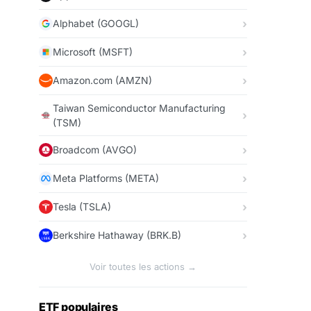
Alphabet (GOOGL)
Microsoft (MSFT)
Amazon.com (AMZN)
Taiwan Semiconductor Manufacturing
(TSM)
Broadcom (AVGO)
Meta Platforms (META)
Tesla (TSLA)
Berkshire Hathaway (BRK.B)
Voir toutes les actions →
ETF populaires