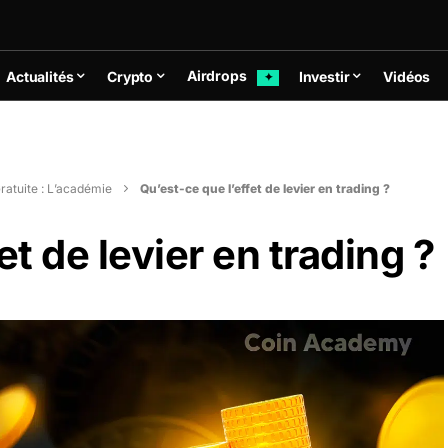
Airdrops
Actualités
Crypto
Investir
Vidéos
✦
ratuite : L’académie
Qu’est-ce que l’effet de levier en trading ?
et de levier en trading ?