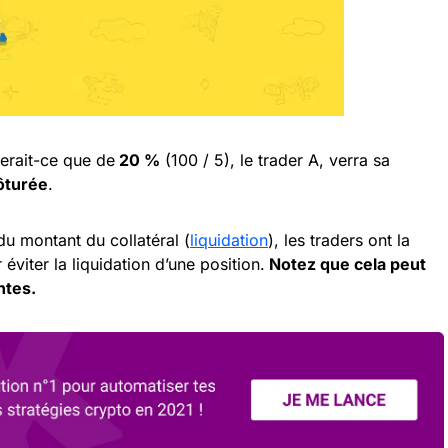
serait-ce que de
20 %
(100 / 5), le trader A, verra sa
ôturée
.
u montant du collatéral (
liquidation
), les traders ont la
 éviter la liquidation d’une position.
Notez que cela peut
ntes.