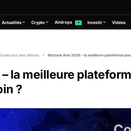
Airdrops
Actualités
Crypto
Investir
Vidéos
✦
Guide pour bien débuter
Bitstack Avis 2026 – la meilleure plateforme po
 – la meilleure platefor
oin ?