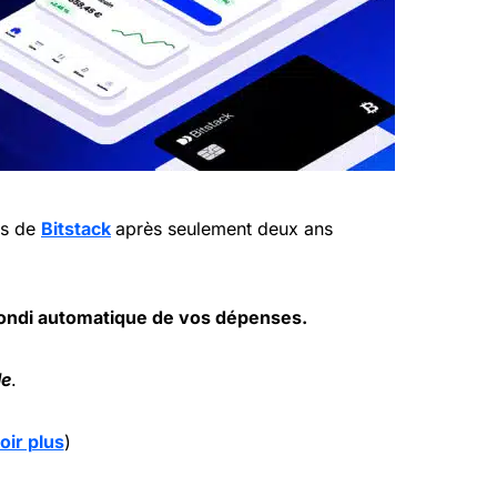
ts de
Bitstack
après seulement deux ans
rondi automatique de vos dépenses.
le
.
oir plus
)