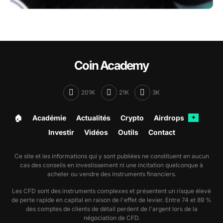
Coin Academy
201K
21K
3K
🏠︎
Académie
Actualités
Crypto
Airdrops
✦
Investir
Vidéos
Outils
Contact
Ce site et les informations qui y sont publiées ne constituent en aucun
cas des conseils en investissement ni une incitation quelconque à
acheter ou vendre des instruments financiers.
Les CFD sont des instruments complexes et présentent un risque élevé
de perte rapide en capital en raison de l'effet de levier. Entre 74 et 89 %
des comptes de clients de détail perdent de l'argent lors de la
négociation de CFD.