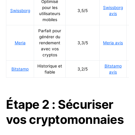
Optimisé
pour les
Swissborg
Ré
Swissborg
3,5/5
utilisateurs
avis
mobiles
Parfait pour
générer du
Ré
Meria
rendement
3,3/5
Meria avis
avec vos
cryptos
Historique et
Bitstamp
Ré
Bitstamp
3,2/5
fiable
avis
Étape 2 : Sécuriser
vos cryptomonnaies