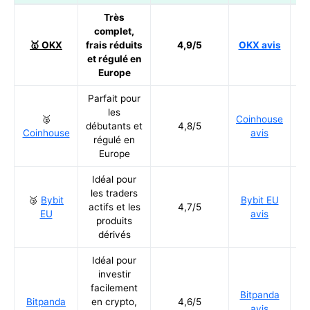
Très
complet,
Ré
🥇 OKX
frais réduits
4,9/5
OKX avis
et régulé en
Europe
Parfait pour
les
🥈
Coinhouse
Ré
débutants et
4,8/5
Coinhouse
avis
régulé en
Europe
Idéal pour
les traders
🥉
Bybit
Bybit EU
Ré
actifs et les
4,7/5
EU
avis
produits
dérivés
Idéal pour
investir
facilement
Bitpanda
Ré
Bitpanda
en crypto,
4,6/5
avis