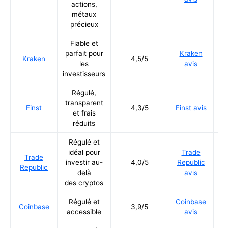
actions,
métaux
précieux
Fiable et
parfait pour
Kraken
Ré
Kraken
4,5/5
les
avis
investisseurs
Régulé,
transparent
Ré
Finst
4,3/5
Finst avis
et frais
réduits
Régulé et
idéal pour
Trade
Trade
Ré
investir au-
4,0/5
Republic
Republic
delà
avis
des cryptos
Régulé et
Coinbase
Ré
Coinbase
3,9/5
accessible
avis