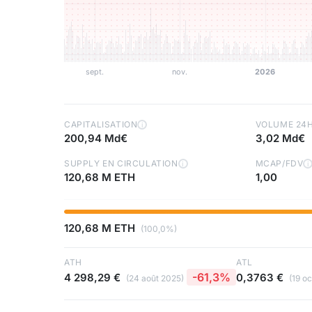
CAPITALISATION
VOLUME 24
i
200,94 Md€
3,02 Md€
SUPPLY EN CIRCULATION
MCAP/FDV
i
i
120,68 M ETH
1,00
120,68 M ETH
(100,0%)
ATH
ATL
-61,3%
4 298,29 €
0,3763 €
(24 août 2025)
(19 o