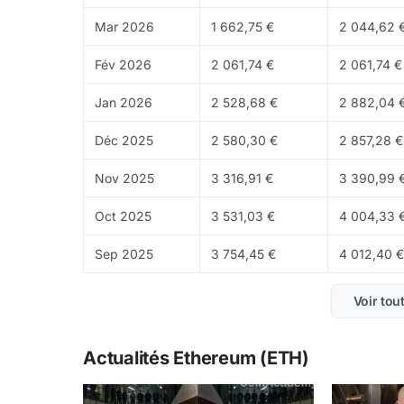
service, fusionnant la chaîne d'exécution (Ma
Mar 2026
1 662,75 €
2 044,62 
lancée en décembre 2020).
Fév 2026
2 061,74 €
2 061,74 €
Pour devenir validateur sur Ethereum, il faut 
millions d'ETH
sont stakés, soit plus de
30 % d
Jan 2026
2 528,68 €
2 882,04 
staking se situe entre
3,5 % et 4,5 %
selon l'ac
Déc 2025
2 580,30 €
2 857,28 €
Lido
(stETH) et
Rocket Pool
(rETH) permettent 
liquidité de ses tokens.
Nov 2025
3 316,91 €
3 390,99 
Tokenomics d'Ethereum
Oct 2025
3 531,03 €
4 004,33 
Contrairement à Bitcoin, Ethereum n'a
pas de 
Sep 2025
3 754,45 €
4 012,40 €
120 millions d'ETH
en mars 2026. Cependant, de
des frais de transaction est automatiquement br
Voir tou
l'offre.
Avec le passage au Proof of Stake, l'émission
Actualités Ethereum (ETH)
0,5 % par an
contre ~4,3 % en PoW). Lorsque l'
dépasser les ETH émis, rendant l'offre nette
dé