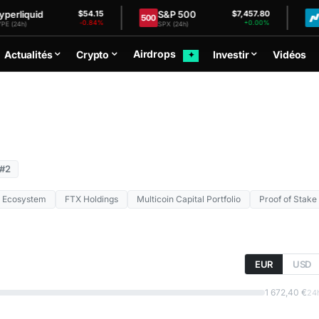
quid
S&P 500
Nasd
$54.15
$7,457.80
-0.84%
+0.00%
SPX (24h)
NDX (2
Airdrops
Actualités
Crypto
Investir
Vidéos
✦
#2
 Ecosystem
FTX Holdings
Multicoin Capital Portfolio
Proof of Stake
EUR
USD
1 672,40 €
24