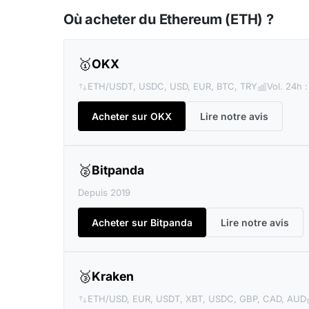
Où acheter du Ethereum (ETH) ?
🥇
OKX
ETH/USDT, USDC, USD, EUR, BTC, TRY
Vol. 24h 
Acheter sur OKX
Lire notre avis
🥈
Bitpanda
Depuis 2019
Acheter sur Bitpanda
Lire notre avis
🥉
Kraken
ETH/USD, EUR, USDT, XBT, USDC, GBP, CAD, AUD