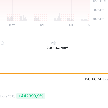
H
FDV
i
i
200,94 Md€
120,68 M
tota
+442399,9%
ctobre 2015)