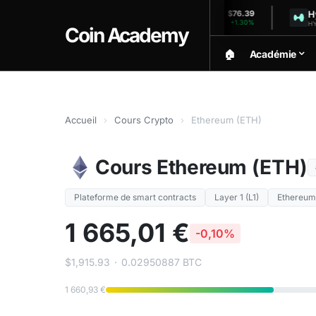
Solana
Hyperli
$1,917.20
$76.39
-0.08%
+1.30%
SOL (24h)
HYPE (24h)
Coin Academy
🏠︎
Académie
Accueil
›
Cours Crypto
›
Ethereum (ETH)
Cours Ethereum (ETH)
Plateforme de smart contracts
Layer 1 (L1)
Ethereum
1 665,01 €
-0,10%
$1,915.93
·
0.02950887 BTC
1 660,93 €