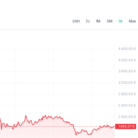
24H
7J
1M
3M
1A
Max