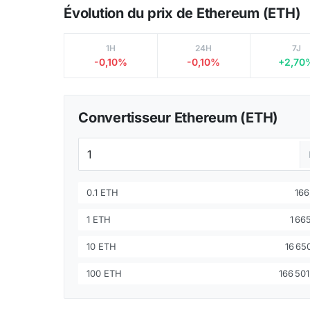
Évolution du prix de Ethereum (ETH)
1H
24H
7J
-0,10%
-0,10%
+2,70
Convertisseur Ethereum (ETH)
0.1 ETH
166
1 ETH
1 66
10 ETH
16 65
100 ETH
166 501