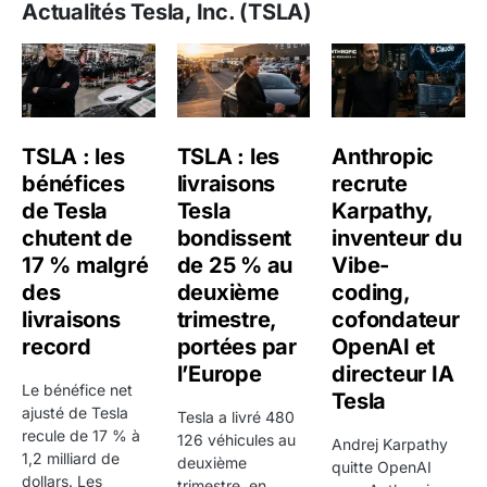
Actualités Tesla, Inc. (TSLA)
Tesla, Inc. est suivi à la fois comme constructeur
automobile, comme acteur de la transition
énergétique et comme valeur de croissance très
sensible au sentiment de marché.
Le titre reste l'un des baromètres majeurs des
TSLA : les
TSLA : les
Anthropic
véhicules électriques cotés, avec une lecture qui mêle
bénéfices
livraisons
recrute
volumes, marges, innovation produit et perception
de Tesla
Tesla
Karpathy,
d'Elon Musk.
chutent de
bondissent
inventeur du
17 % malgré
de 25 % au
Vibe-
Pour replacer ces éléments dans l'univers de marché
des
deuxième
coding,
du titre, il reste utile de revenir aussi vers
le hub
livraisons
trimestre,
cofondateur
actions
et
les contenus pédagogiques Bourse
.
record
portées par
OpenAI et
l’Europe
directeur IA
Que fait Tesla, Inc. et pourquoi cette action
Le bénéfice net
Tesla
est-elle autant suivie ?
ajusté de Tesla
Tesla a livré 480
recule de 17 % à
126 véhicules au
Andrej Karpathy
Tesla, Inc. evolue dans le secteur Consommation
1,2 milliard de
deuxième
quitte OpenAI
dollars. Les
trimestre, en