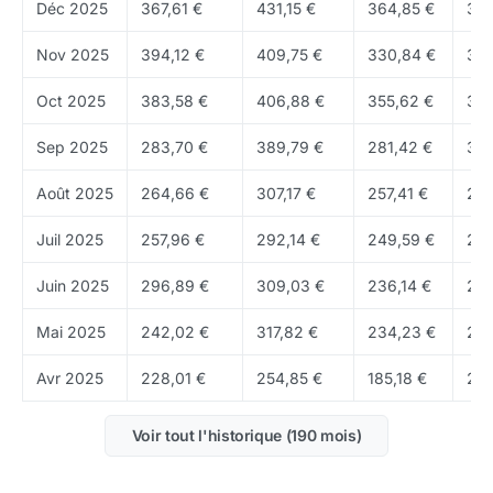
Déc 2025
367,61 €
431,15 €
364,85 €
388
capitalisations, il est utile de revenir aussi vers
le hub
actions
ou vers
l'ensemble de la Bourse
sur Coin
Nov 2025
394,12 €
409,75 €
330,84 €
371
Academy.
Oct 2025
383,58 €
406,88 €
355,62 €
394
Quels éléments de fond renforcent la
Sep 2025
283,70 €
389,79 €
281,42 €
384
lecture de Tesla, Inc. ?
Août 2025
264,66 €
307,17 €
257,41 €
288
Le modèle repose sur les véhicules électriques, les
logiciels embarqués, les services associés et l'activité
Juil 2025
257,96 €
292,14 €
249,59 €
266
énergie, avec une logique d'intégration industrielle et
Juin 2025
296,89 €
309,03 €
236,14 €
274
technologique beaucoup plus poussée que chez
nombre de constructeurs traditionnels.
Mai 2025
242,02 €
317,82 €
234,23 €
299
La différenciation du groupe tient à l'outil industriel,
Avr 2025
228,01 €
254,85 €
185,18 €
243
au software, au réseau de recharge, à la marque et à
la capacité à faire évoluer rapidement l'offre entre
Voir tout l'historique (190 mois)
automobile, batteries, stockage et conduite assistée.