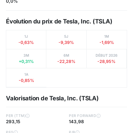
0,0%
Évolution du prix de Tesla, Inc. (TSLA)
1J
5J
1M
-0,63%
-9,39%
-1,69%
3M
6M
DÉBUT 2026
+0,31%
-22,28%
-28,95%
1A
-0,85%
Valorisation de Tesla, Inc. (TSLA)
PER (TTM)
PER FORWARD
i
i
293,15
143,98
PEG
P/B
i
i