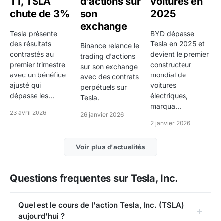
T1, TSLA
d’actions sur
voitures en
les fonds passifs ou les allocations institutionnelles,
chute de 3%
son
2025
plus il est sensible a des flux de marche qui
exchange
depassent la simple actualite de l'entreprise.
Tesla présente
BYD dépasse
des résultats
Tesla en 2025 et
Binance relance le
Tesla, Inc. est suivie depuis son marché de cotation
contrastés au
devient le premier
trading d'actions
NASDAQ et reste associée à l'environnement
premier trimestre
constructeur
sur son exchange
économique de États-Unis. Cette combinaison entre
avec un bénéfice
mondial de
avec des contrats
ajusté qui
voitures
perpétuels sur
place de cotation, zone géographique et industrie
dépasse les...
électriques,
Tesla.
aide à comprendre les biais macro qui peuvent
marqua...
23 avril 2026
influencer la perception du titre.
26 janvier 2026
2 janvier 2026
Comment evolue le cours de Tesla, Inc. sur
les differents horizons de temps ?
Voir plus d'actualités
A tres court terme, Tesla, Inc. affiche une variation de
Questions frequentes sur Tesla, Inc.
-0,63%. Ce repere est utile pour suivre la seance,
mais il reste insuffisant s'il est observe seul. Pour
Quel est le cours de l'action Tesla, Inc. (TSLA)
distinguer un simple bruit de marche d'un mouvement
aujourd'hui ?