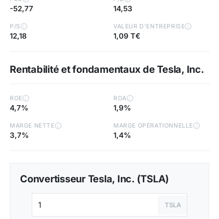
-52,77
14,53
P/S
VALEUR D'ENTREPRISE
i
i
12,18
1,09 T€
Rentabilité et fondamentaux de Tesla, Inc.
ROE
ROA
i
i
4,7%
1,9%
MARGE NETTE
MARGE OPÉRATIONNELLE
i
i
3,7%
1,4%
Convertisseur Tesla, Inc. (TSLA)
TSLA