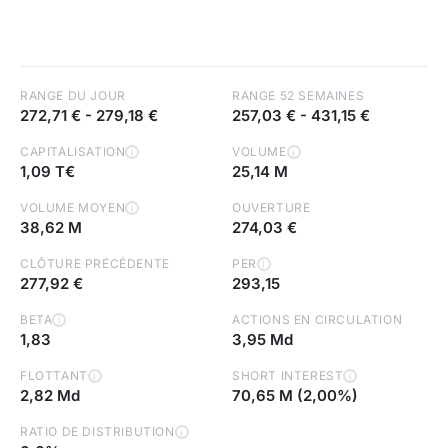
RANGE DU JOUR
RANGE 52 SEMAINES
272,71 €
-
279,18 €
257,03 €
-
431,15 €
CAPITALISATION
VOLUME
i
i
1,09 T€
25,14 M
VOLUME MOYEN
OUVERTURE
i
38,62 M
274,03 €
CLÔTURE PRÉCÉDENTE
PER
i
277,92 €
293,15
BETA
ACTIONS EN CIRCULATION
i
1,83
3,95 Md
FLOTTANT
SHORT INTEREST
i
i
2,82 Md
70,65 M (2,00%)
RATIO DE DISTRIBUTION
i