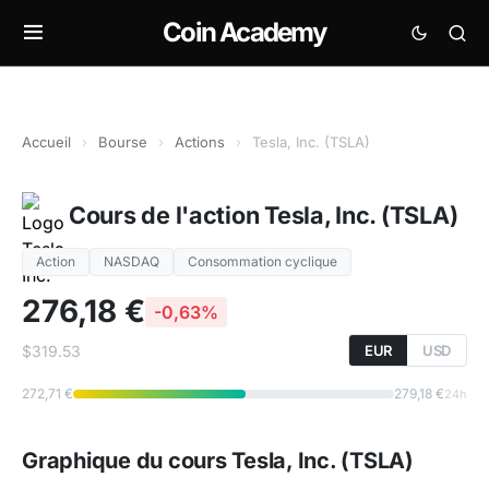
Coin Academy
Accueil
›
Bourse
›
Actions
›
Tesla, Inc. (TSLA)
Cours de l'action Tesla, Inc. (TSLA)
Action
NASDAQ
Consommation cyclique
276,18 €
-0,63%
$319.53
EUR
USD
272,71 €
279,18 €
24h
Graphique du cours Tesla, Inc. (TSLA)