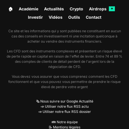
croissance, à la rentabilité ou au réinvestissement
🏠︎
Académie
Actualités
Crypto
Airdrops
✦
dans le business model.
Investir
Vidéos
Outils
Contact
La lecture des analystes reste également surveillée
Ce site et les informations qui y sont publiées ne constituent en aucun
par le marché, même lorsque le consensus détaillé
cas des conseils en investissement ni une incitation quelconque à
n'est pas disponible. Elle influence la perception du
acheter ou vendre des instruments financiers.
dossier, les révisions d'anticipations et parfois la
Les CFD sont des instruments complexes et présentent un risque élevé
de perte rapide en capital en raison de l'effet de levier. Entre 74 et 89 %
vitesse avec laquelle le titre réagit aux publications.
des comptes de clients de détail perdent de l'argent lors de la
négociation de CFD.
L'utilisateur qui compare plusieurs actions cherche
Vous devez vous assurer que vous comprenez comment les CFD
souvent ce genre de signaux: la rentabilité implicite,
fonctionnent et que vous pouvez vous permettre de prendre le risque
la régularité des résultats, la qualité du bilan et la
élevé de perdre votre argent
manière dont le sell-side classe le dossier. L'enjeu
consiste à retrouver rapidement les variables qui
🗞️ Nous suivre sur Google Actualité
📣 Utiliser notre flux RSS actu
structurent vraiment la perception du marché.
📣 Utiliser notre flux RSS dossier
Lorsque ces données sont disponibles, le profil
👪 Notre équipe
📝 Mentions légales