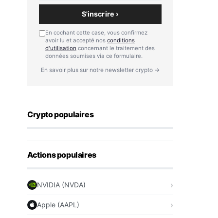
S'inscrire ›
En cochant cette case, vous confirmez
avoir lu et accepté nos
conditions
d'utilisation
concernant le traitement des
données soumises via ce formulaire.
En savoir plus sur notre newsletter crypto →
Crypto populaires
Actions populaires
NVIDIA (NVDA)
Apple (AAPL)