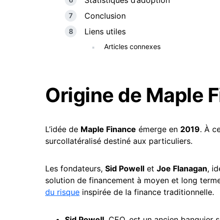
Statistiques d’adoption
Conclusion
Liens utiles
Articles connexes
Origine de Maple 
L’idée de
Maple Finance
émerge en
2019
. À c
surcollatéralisé destiné aux particuliers.
Les fondateurs,
Sid Powell
et
Joe Flanagan
, i
solution de financement à moyen et long terme
du risque
inspirée de la finance traditionnelle.
Sid Powell
, CEO, est un ancien banquier s