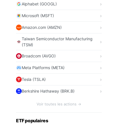
Alphabet (GOOGL)
Microsoft (MSFT)
Amazon.com (AMZN)
Taiwan Semiconductor Manufacturing
(TSM)
Broadcom (AVGO)
Meta Platforms (META)
Tesla (TSLA)
Berkshire Hathaway (BRK.B)
Voir toutes les actions →
ETF populaires