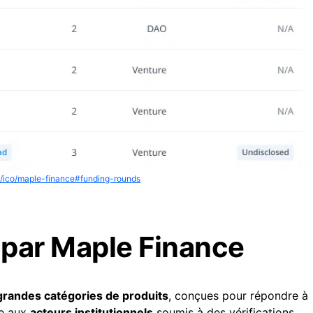
io/ico/maple-finance#funding-rounds
 par Maple Finance
grandes catégories de produits
, conçues pour répondre à
iée aux
acteurs institutionnels
soumis à des vérifications