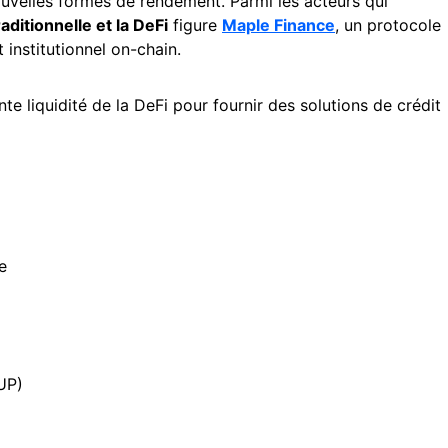
nouvelles formes de rendement. Parmi les acteurs qui
aditionnelle et la DeFi
figure
Maple Finance
, un protocole
 institutionnel on-chain.
te liquidité de la DeFi pour fournir des solutions de crédit
e
UP)