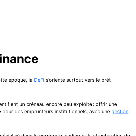
Finance
ette époque, la
DeFi
s’oriente surtout vers le prêt
dentifient un créneau encore peu exploité : offrir une
 pour des emprunteurs institutionnels, avec une
gestion
pécialisé dans le corporate lending et la structuration de