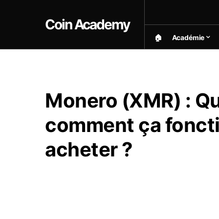
Coin Academy
🏠︎
Académie
Monero (XMR) : Qu’
comment ça fonct
acheter ?