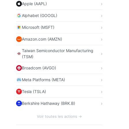
Apple (AAPL)
Alphabet (GOOGL)
Microsoft (MSFT)
Amazon.com (AMZN)
Taiwan Semiconductor Manufacturing
(TSM)
Broadcom (AVGO)
Meta Platforms (META)
Tesla (TSLA)
Berkshire Hathaway (BRK.B)
Voir toutes les actions →