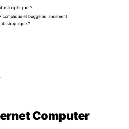
catastrophique ?
CP compliqué et buggé au lancement
atastrophique ?
r
nternet Computer