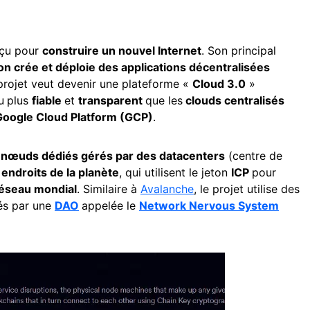
nçu pour
construire un nouvel Internet
. Son principal
on crée et déploie des applications décentralisées
 projet veut devenir une plateforme «
Cloud 3.0
»
u
plus
fiable
et
transparent
que les
clouds centralisés
Google Cloud Platform (GCP)
.
s
nœuds dédiés gérés par des datacenters
(centre de
 endroits de la planète
, qui utilisent le jeton
ICP
pour
éseau mondial
. Similaire à
Avalanche
, le projet utilise des
és par une
DAO
appelée le
Network Nervous System