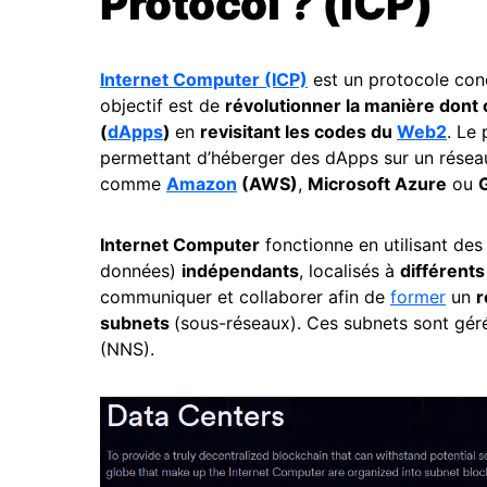
Protocol ? (ICP)
Internet Computer (ICP)
est un protocole co
objectif est de
révolutionner la manière dont 
(
dApps
)
en
revisitant les codes du
Web2
. Le
permettant d’héberger des dApps sur un résea
comme
Amazon
(AWS)
,
Microsoft Azure
ou
Internet Computer
fonctionne en utilisant de
données)
indépendants
, localisés à
différents
communiquer et collaborer afin de
former
un
r
subnets
(sous-réseaux). Ces subnets sont gér
(NNS).