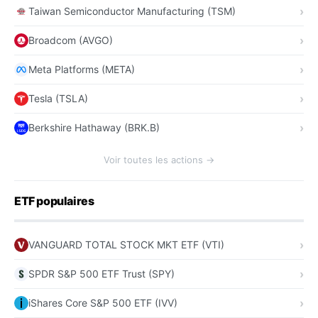
Taiwan Semiconductor Manufacturing (TSM)
Broadcom (AVGO)
Meta Platforms (META)
Tesla (TSLA)
Berkshire Hathaway (BRK.B)
Voir toutes les actions →
ETF populaires
VANGUARD TOTAL STOCK MKT ETF (VTI)
SPDR S&P 500 ETF Trust (SPY)
iShares Core S&P 500 ETF (IVV)