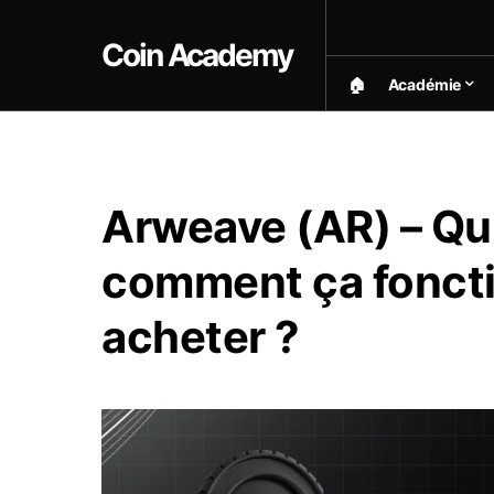
Coin Academy
🏠︎
Académie
Arweave (AR) – Qu’
comment ça fonct
acheter ?