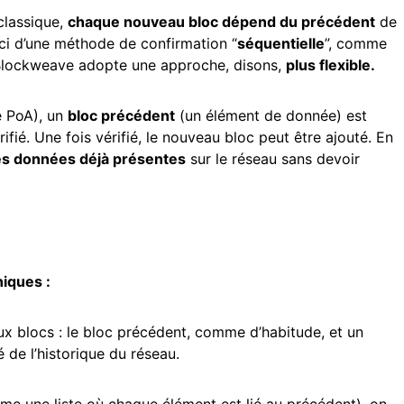
 classique,
chaque nouveau bloc dépend du précédent
de
ci d’une méthode de confirmation “
séquentielle
”, comme
 Blockweave adopte une approche, disons,
plus flexible.
e PoA), un
bloc précédent
(un élément de donnée) est
ifié. Une fois vérifié, le nouveau bloc peut être ajouté. En
des données déjà présentes
sur le réseau sans devoir
niques :
 blocs : le bloc précédent, comme d’habitude, et un
é de l’historique du réseau.
mme une liste où chaque élément est lié au précédent), on