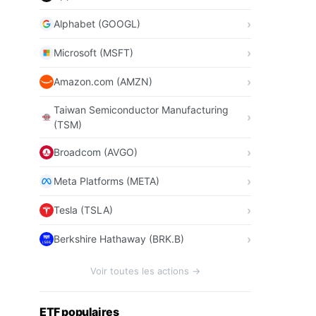
Alphabet (GOOGL)
Microsoft (MSFT)
Amazon.com (AMZN)
Taiwan Semiconductor Manufacturing
(TSM)
Broadcom (AVGO)
Meta Platforms (META)
Tesla (TSLA)
Berkshire Hathaway (BRK.B)
Voir toutes les actions →
ETF populaires