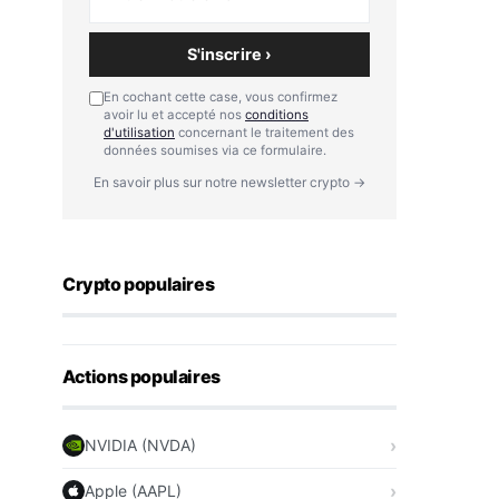
S'inscrire ›
En cochant cette case, vous confirmez
avoir lu et accepté nos
conditions
d'utilisation
concernant le traitement des
données soumises via ce formulaire.
En savoir plus sur notre newsletter crypto →
Crypto populaires
Actions populaires
NVIDIA (NVDA)
Apple (AAPL)