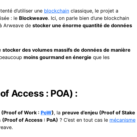
tenté d’utiliser une
blockchain
classique, le projet a
isée : le
Blockweave
. Ici, on parle bien d’une blockchain
t à Arweave de
stocker une énorme quantité de données
de
stocker des volumes massifs de données de manière
et beaucoup
moins gourmand en énergie
que les
of Access : POA) :
l (Proof of Work :
PoW
)
, la
preuve d’enjeu (Proof of Stake
s
(Proof of Access : PoA)
? C’est en tout cas le
mécanisme
weave.