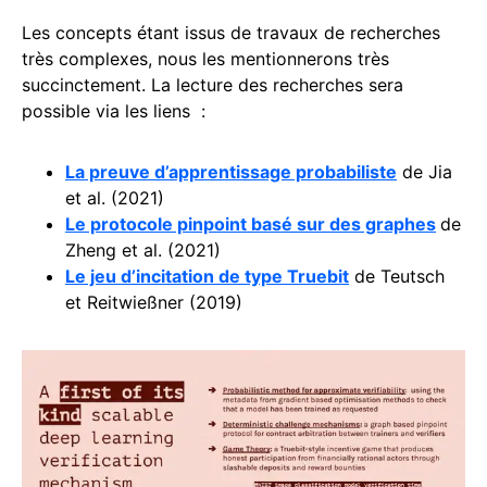
Les concepts étant issus de travaux de recherches
très complexes, nous les mentionnerons très
succinctement. La lecture des recherches sera
possible via les liens :
La preuve d’apprentissage probabiliste
de Jia
et al. (2021)
Le protocole pinpoint basé sur des graphes
de
Zheng et al. (2021)
Le jeu d’incitation de type Truebit
de Teutsch
et Reitwießner (2019)