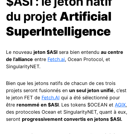
$ASI : le jeton natif
du projet
Artificial
SuperIntelligence
Le nouveau
jeton $ASI
sera bien entendu
au centre
de l’alliance
entre
Fetch.ai
, Ocean Protocol, et
SingularityNET.
Bien que les jetons natifs de chacun de ces trois
projets seront fusionnés en
un seul jeton unifié
, c’est
le jeton FET de
Fetch.AI
qui a été sélectionné pour
être
renommé en $ASI
. Les tokens $OCEAN et
AGIX
,
des protocoles Ocean et SingularityNET, quant à eux,
seront
progressivement convertis en jetons $ASI.