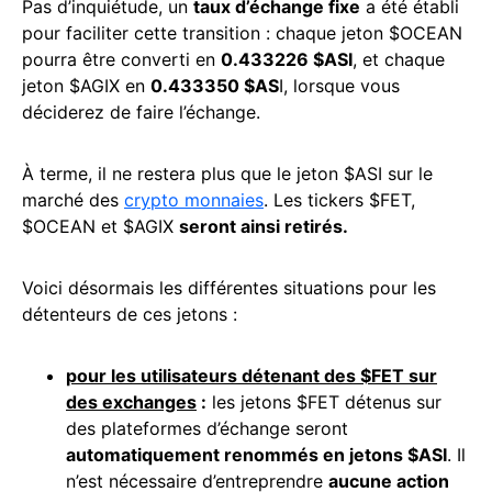
Pas d’inquiétude, un
taux d’échange fixe
a été établi
pour faciliter cette transition : chaque jeton $OCEAN
pourra être converti en
0.433226 $ASI
, et chaque
jeton $AGIX en
0.433350 $AS
I, lorsque vous
déciderez de faire l’échange.
À terme, il ne restera plus que le jeton $ASI sur le
marché des
crypto monnaies
. Les tickers $FET,
$OCEAN et $AGIX
seront ainsi retirés.
Voici désormais les différentes situations pour les
détenteurs de ces jetons :
pour les utilisateurs détenant des $FET sur
des
exchanges
:
les jetons $FET détenus sur
des plateformes d’échange seront
automatiquement renommés en jetons $ASI
. Il
n’est nécessaire d’entreprendre
aucune
action