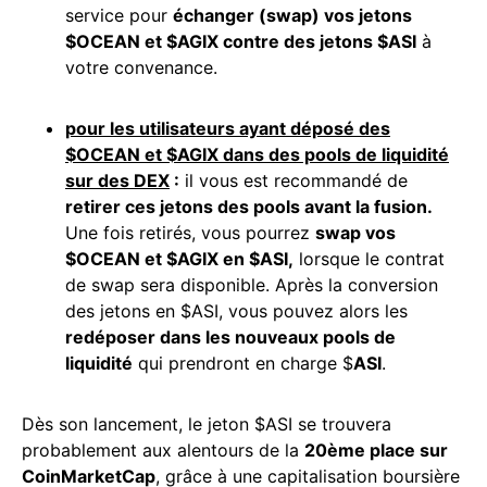
service pour
échanger (swap) vos jetons
$OCEAN et $AGIX contre des jetons $ASI
à
votre convenance.
pour les utilisateurs ayant déposé des
$OCEAN et $AGIX dans des pools de liquidité
sur des
DEX
:
il vous est recommandé de
retirer ces jetons des pools avant la fusion.
Une fois retirés, vous pourrez
swap vos
$OCEAN et $AGIX en $ASI,
lorsque le contrat
de swap sera disponible. Après la conversion
des jetons en $ASI, vous pouvez alors les
redéposer dans les nouveaux
pools de
liquidité
qui prendront en charge $
ASI
.
Dès son lancement, le jeton $ASI se trouvera
probablement aux alentours de la
20ème place sur
CoinMarketCap
, grâce à une capitalisation boursière