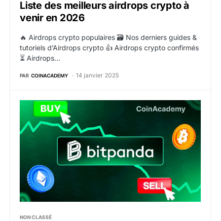
Liste des meilleurs airdrops crypto à
venir en 2026
🔥 Airdrops crypto populaires 🗃️ Nos derniers guides &
tutoriels d’Airdrops crypto 👍 Airdrops crypto confirmés
⏳ Airdrops…
14 janvier 2025
PAR
COINACADEMY
Bitpanda lance les ordres à cours limité (limit order)
NON CLASSÉ