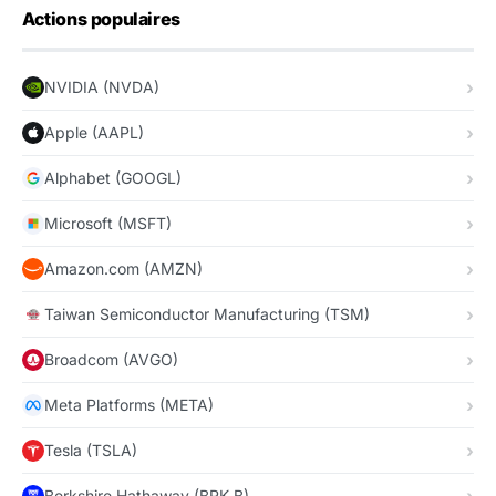
Actions populaires
NVIDIA (NVDA)
Apple (AAPL)
Alphabet (GOOGL)
Microsoft (MSFT)
Amazon.com (AMZN)
Taiwan Semiconductor Manufacturing (TSM)
Broadcom (AVGO)
Meta Platforms (META)
Tesla (TSLA)
Berkshire Hathaway (BRK.B)