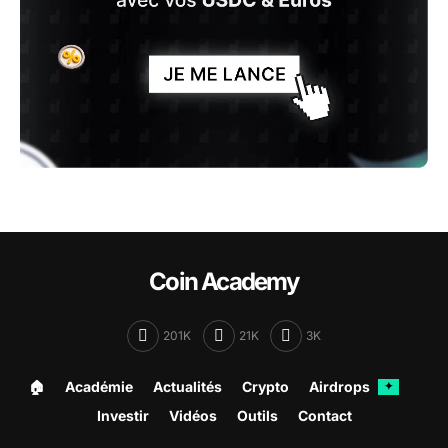
Coin Academy
201K
21K
3K
🏠︎
Académie
Actualités
Crypto
Airdrops
✦
Investir
Vidéos
Outils
Contact