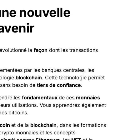
une nouvelle
’avenir
évolutionné la
façon
dont les
transactions
ementées par les banques centrales, les
nologie
blockchain
. Cette technologie permet
, sans besoin de
tiers de confiance
.
endre les
fondamentaux
de ces
monnaies
 leurs utilisations. Vous apprendrez également
es bitcoins.
tcoin
et de la
blockchain
, dans les formations
 crypto monnaies et les concepts