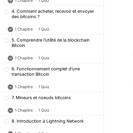
1 Chapitre
|
1 Quiz
Quiz – Formation Bitcoin : Comment
fonctionne Bitcoin ?
4. Comment acheter, recevoir et envoyer
Ce qu’il faut retenir
des bitcoins ?
Quiz – Formation Bitcoin : Comment
1 Chapitre
|
1 Quiz
utiliser un portefeuille bitcoin ?
5. Comprendre l’utilité de la blockchain
Ce qu’il faut retenir
Bitcoin
Quiz – Formation Bitcoin : Comment
1 Chapitre
|
1 Quiz
acheter, recevoir et envoyer des bitcoins
?
6. Fonctionnement complet d’une
Ce qu’il faut retenir
transaction Bitcoin
Quiz – Formation Bitcoin : Comprendre
1 Chapitre
|
1 Quiz
l’utilité de la blockchain Bitcoin
7. Mineurs et noeuds bitcoins
Ce qu’il faut retenir
1 Chapitre
|
1 Quiz
Quiz – Formation Bitcoin :
Fonctionnement complet d’une
8. Introduction à Lightning Network
Ce qu’il faut retenir
transaction Bitcoin