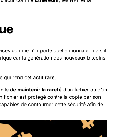
e d’actif comme
Ethereum
, les
NFT
et la
que
rvices comme n’importe quelle monnaie, mais il
rique car la génération des nouveaux bitcoins,
e qui rend cet
actif
rare
.
icile de
maintenir la rareté
d’un fichier ou d’un
n fichier est protégé contre la copie par son
capables de contourner cette sécurité afin de