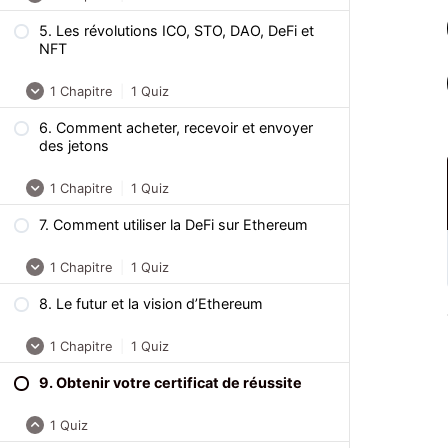
Virtual Machine (EVM) le moteur
5. Les révolutions ICO, STO, DAO, DeFi et
Ce qu’il faut retenir
d’Ethereum
NFT
Quiz – Formation Ethereum : Les
1 Chapitre
|
1 Quiz
différents standards de jeton
6. Comment acheter, recevoir et envoyer
Ce qu’il faut retenir
des jetons
Quiz – Formation Ethereum : Les
1 Chapitre
|
1 Quiz
révolutions ICO, STO, DAO, DeFi et NFT
7. Comment utiliser la DeFi sur Ethereum
Ce qu’il faut retenir
1 Chapitre
|
1 Quiz
Quiz – Formation Ethereum : Comment
acheter, recevoir et envoyer des jetons
8. Le futur et la vision d’Ethereum
Ce qu’il faut retenir
1 Chapitre
|
1 Quiz
Quiz – Formation Ethereum : Comment
utiliser la DeFi sur Ethereum
9. Obtenir votre certificat de réussite
Ce qu’il faut retenir
1 Quiz
Quiz – Formation Ethereum : Le futur et la
vision d’Ethereum