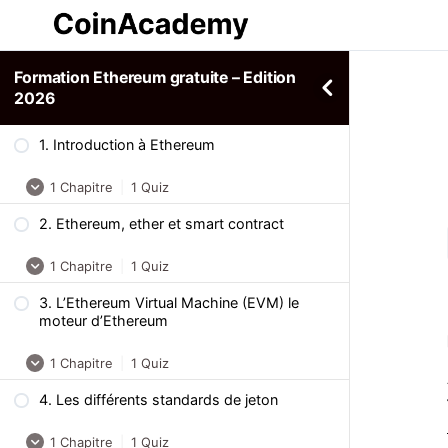
Formation Ethereum gratuite – Edition
2026
1. Introduction à Ethereum
1 Chapitre
|
1 Quiz
2. Ethereum, ether et smart contract
Ce qu’il faut retenir
1 Chapitre
|
1 Quiz
Quiz – Formation Ethereum : Introduction
à Ethereum
3. L’Ethereum Virtual Machine (EVM) le
Ce qu’il faut retenir
moteur d’Ethereum
Quiz – Formation Ethereum : Ethereum,
1 Chapitre
|
1 Quiz
ether et smart contract
4. Les différents standards de jeton
Ce qu’il faut retenir
1 Chapitre
|
1 Quiz
Quiz – Formation Ethereum : L’Ethereum