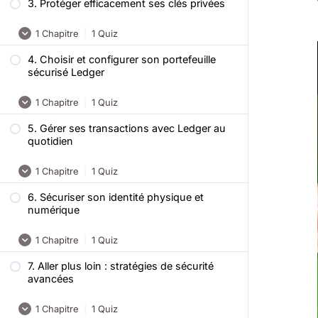
3. Protéger efficacement ses clés privées
1 Chapitre
|
1 Quiz
4. Choisir et configurer son portefeuille
Ce qu’il faut retenir
sécurisé Ledger
Quiz – Portefeuilles crypto : l’art de
1 Chapitre
|
1 Quiz
sécuriser ses clés privées
5. Gérer ses transactions avec Ledger au
Ce qu’il faut retenir
quotidien
Quiz – Comment choisir et configurer
1 Chapitre
|
1 Quiz
son portefeuille Ledger ?
6. Sécuriser son identité physique et
Ce qu’il faut retenir
numérique
Quiz – Utiliser Ledger pour vos
1 Chapitre
|
1 Quiz
opérations quotidiennes
7. Aller plus loin : stratégies de sécurité
Ce qu’il faut retenir
avancées
Quiz – Sécurité physique et présence en
1 Chapitre
|
1 Quiz
ligne, comment protéger son identité ?