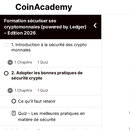
Formation sécuriser ses
cryptomonnaies (powered by Ledger)
– Edition 2026
1. Introduction à la sécurité des crypto
monnaies
1 Chapitre
|
1 Quiz
2. Adopter les bonnes pratiques de
Ce qu’il faut retenir
sécurité crypto
Quiz – Formation Introduction à la
1 Chapitre
|
1 Quiz
sécurité des crypto monnaies
Ce qu’il faut retenir
Quiz – Les meilleures pratiques en
matière de sécurité