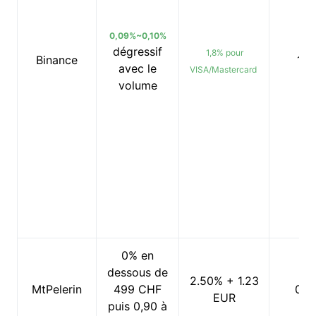
0,09%~0,10%
dégressif
1,8% pour
Binance
1€
avec le
VISA/Mastercard
volume
0% en
dessous de
2.50% + 1.23
MtPelerin
499 CHF
0%
EUR
puis 0,90 à