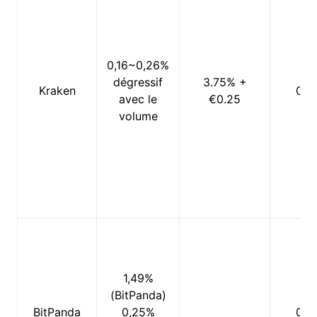
0,16~0,26%
dégressif
3.75% +
Kraken
0%
avec le
€0.25
volume
1,49%
(BitPanda)
BitPanda
0,25%
0%