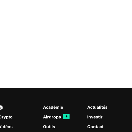
🏠︎
Académie
Actualités
Crypto
Airdrops
Investir
✦
Vidéos
Outils
Contact