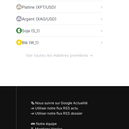
Platine (XPT/USD)
Argent (XAG/USD)
Soja (S_1)
Blé (W_1)
Voir toutes les matières premières →
🗞️ Nous suivre sur Google Actualité
📣 Utiliser notre flux RSS actu
📣 Utiliser notre flux RSS dossier
👪 Notre équipe
📝 Mentions légales