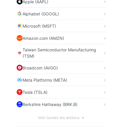
Apple (AAPL)
Alphabet (GOOGL)
Microsoft (MSFT)
Amazon.com (AMZN)
Taiwan Semiconductor Manufacturing
(TSM)
Broadcom (AVGO)
Meta Platforms (META)
Tesla (TSLA)
Berkshire Hathaway (BRK.B)
Voir toutes les actions →