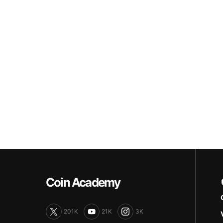
Coin Academy
201K
21K
3K