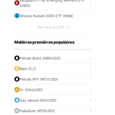
Vanguard FTSE Emerging Markets ETF
(VWO)
iShares Russell 2000 ETF (IWM)
Voir tous les ETF →
Matières premières populaires
Pétrole Brent (XBR/USD)
Maïs (C_1)
Pétrole WTI (WTI/USD)
Or (XAU/USD)
Gaz naturel (NG/USD)
Palladium (XPD/USD)