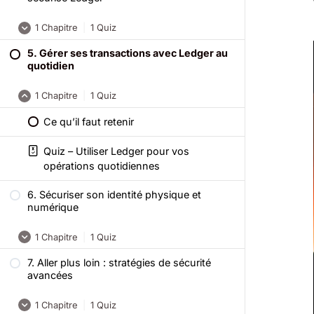
Quiz – Portefeuilles crypto : l’art de
1 Chapitre
|
1 Quiz
sécuriser ses clés privées
5. Gérer ses transactions avec Ledger au
Ce qu’il faut retenir
quotidien
Quiz – Comment choisir et configurer
1 Chapitre
|
1 Quiz
son portefeuille Ledger ?
Ce qu’il faut retenir
Quiz – Utiliser Ledger pour vos
opérations quotidiennes
6. Sécuriser son identité physique et
numérique
1 Chapitre
|
1 Quiz
7. Aller plus loin : stratégies de sécurité
Ce qu’il faut retenir
avancées
Quiz – Sécurité physique et présence en
1 Chapitre
|
1 Quiz
ligne, comment protéger son identité ?