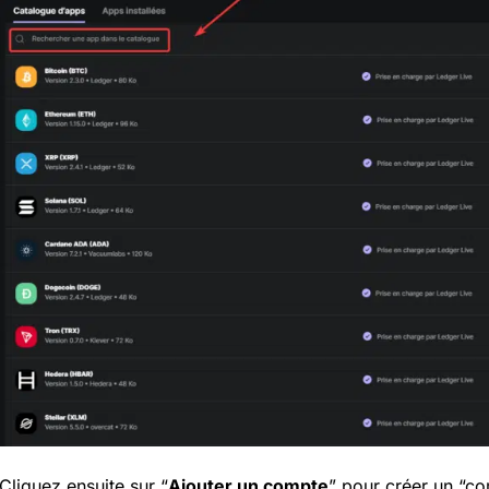
Cliquez ensuite sur “
Ajouter un compte
” pour créer un “co