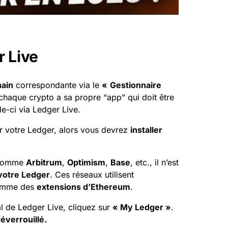
r Live
hain
correspondante via le
«
Gestionnaire
chaque crypto a sa propre “app” qui doit être
le-ci via Ledger Live.
r votre
Ledger
, alors vous devrez
installer
) comme
Arbitrum
,
Optimism
,
Base
, etc., il n’est
 votre Ledger
. Ces réseaux utilisent
 comme des
extensions d’Ethereum
.
l de Ledger Live, cliquez sur
« My Ledger »
.
éverrouillé.