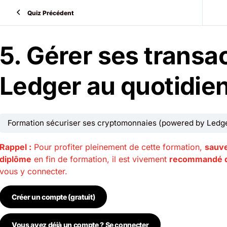
Quiz Précédent
5. Gérer ses transa
Ledger au quotidie
Formation sécuriser ses cryptomonnaies (powered by Ledge
Rappel :
Pour profiter pleinement de cette formation,
sauve
diplôme
en fin de formation, il est vivement
recommandé d
vous y connecter.
Créer un compte (gratuit)
Vous avez déjà un compte ? Se connecter