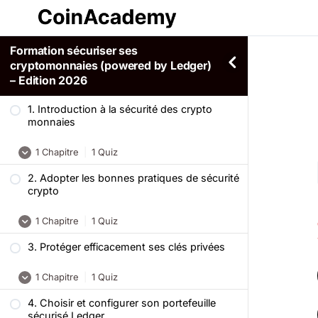
Formation sécuriser ses
cryptomonnaies (powered by Ledger)
– Edition 2026
1. Introduction à la sécurité des crypto
monnaies
1 Chapitre
|
1 Quiz
2. Adopter les bonnes pratiques de sécurité
Ce qu’il faut retenir
crypto
Quiz – Formation Introduction à la
1 Chapitre
|
1 Quiz
sécurité des crypto monnaies
3. Protéger efficacement ses clés privées
Ce qu’il faut retenir
1 Chapitre
|
1 Quiz
Quiz – Les meilleures pratiques en
matière de sécurité
4. Choisir et configurer son portefeuille
Ce qu’il faut retenir
sécurisé Ledger