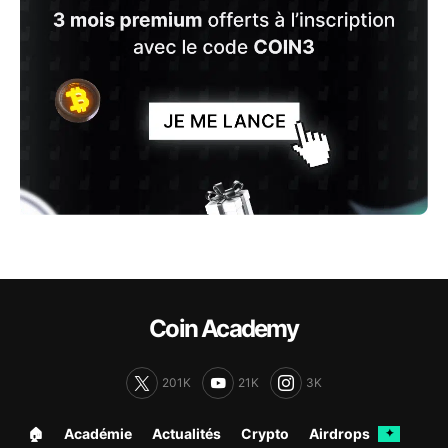
Coin Academy
201K
21K
3K
🏠︎
Académie
Actualités
Crypto
Airdrops
✦