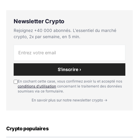
Newsletter Crypto
Rejoignez +40 000 abonnés. L'essentiel du marché
crypto, 2x par semaine, en 5 min.
S'inscrire ›
En cochant cette case, vous confirmez avoir lu et accepté nos
conditions d'utilisation
concernant le traitement des données
soumises via ce formulaire.
En savoir plus sur notre newsletter crypto →
Crypto populaires