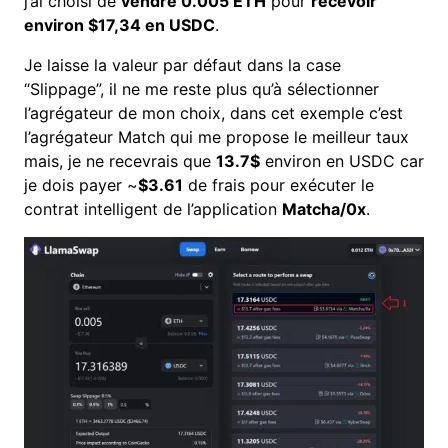
j’ai choisi de
vendre 0.005 ETH
pour
recevoir
environ $17,34 en USDC
.
Je laisse la valeur par défaut dans la case
“Slippage”, il ne me reste plus qu’à sélectionner
l’agrégateur de mon choix, dans cet exemple c’est
l’agrégateur Match qui me propose le meilleur taux
mais, je ne recevrais que
13.7$
environ en USDC car
je dois payer ~
$3.61
de frais pour exécuter le
contrat intelligent de l’application
Matcha/0x
.