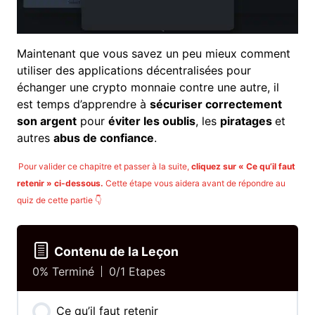
Maintenant que vous savez un peu mieux comment
utiliser des applications décentralisées pour
échanger une crypto monnaie contre une autre, il
est temps d’apprendre à
sécuriser correctement
son argent
pour
éviter les oublis
, les
piratages
et
autres
abus de confiance
.
Pour valider ce chapitre et passer à la suite,
cliquez sur « Ce qu’il faut
retenir » ci-dessous.
Cette étape vous aidera avant de répondre au
quiz de cette partie 👇
Contenu de la Leçon
0% Terminé
0/1 Etapes
Ce qu’il faut retenir