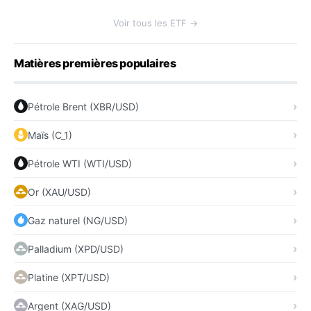
Voir tous les ETF →
Matières premières populaires
Pétrole Brent (XBR/USD)
Maïs (C_1)
Pétrole WTI (WTI/USD)
Or (XAU/USD)
Gaz naturel (NG/USD)
Palladium (XPD/USD)
Platine (XPT/USD)
Argent (XAG/USD)