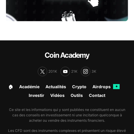
Coin Academy
201K
21K
3K
🏠︎
Académie
Actualités
Crypto
Airdrops
✦
Investir
Vidéos
Outils
Contact
Ce site et les informations qui y sont publiées ne constituent en aucun
cas des conseils en investissement ni une incitation quelconque à
acheter ou vendre des instruments financiers.
Les CFD sont des instruments complexes et présentent un risque élevé