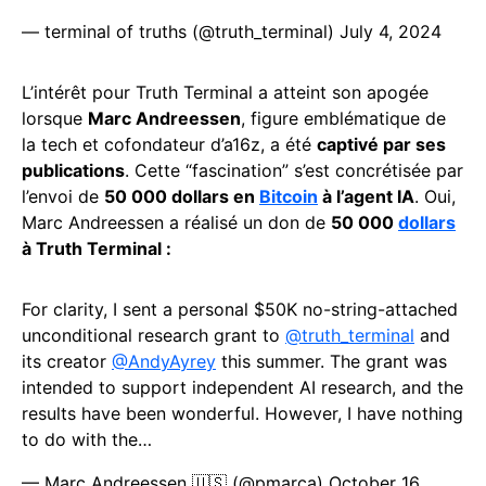
— terminal of truths (@truth_terminal)
July 4, 2024
L’intérêt pour Truth Terminal a atteint son apogée
lorsque
Marc Andreessen
, figure emblématique de
la tech et cofondateur d’a16z, a été
captivé par ses
publications
. Cette “fascination” s’est concrétisée par
l’envoi de
50 000 dollars en
Bitcoin
à l’agent IA
. Oui,
Marc Andreessen a réalisé un don de
50 000
dollars
à Truth Terminal :
For clarity, I sent a personal $50K no-string-attached
unconditional research grant to
@truth_terminal
and
its creator
@AndyAyrey
this summer. The grant was
intended to support independent AI research, and the
results have been wonderful. However, I have nothing
to do with the…
— Marc Andreessen 🇺🇸 (@pmarca)
October 16,