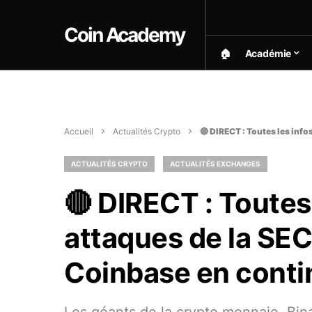
Coin Academy
🏠︎
Académie
Accueil
Actualités Crypto
🔴 DIRECT : Toutes les info
ACTUALITÉS CRYPTO
ACTUALITÉS EXCHANGES
🔴 DIRECT : Toutes 
attaques de la SEC
Coinbase en conti