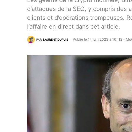
Les géants de la crypto monnaie, Bin
d’attaques de la SEC, y compris des 
clients et d’opérations trompeuses. R
l’affaire en direct dans cet article.
Publié le 14 juin 2023 à 10h12
Mod
PAR
LAURENT DUPUIS
•