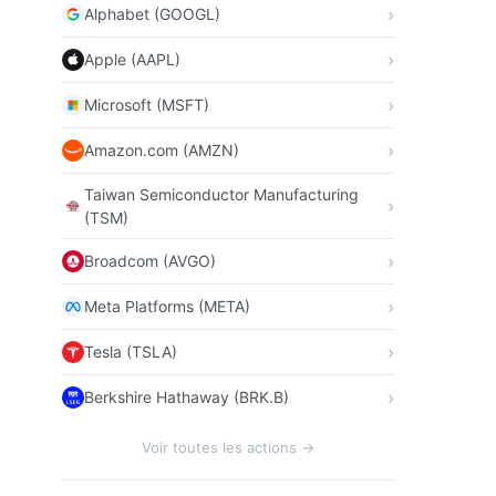
Alphabet (GOOGL)
Apple (AAPL)
Microsoft (MSFT)
Amazon.com (AMZN)
Taiwan Semiconductor Manufacturing
(TSM)
Broadcom (AVGO)
Meta Platforms (META)
Tesla (TSLA)
Berkshire Hathaway (BRK.B)
Voir toutes les actions →