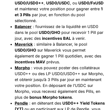
USD0/USD0++
,
USD0/USDC
, ou
USD0/FxUSD
et maintenez votre position pour gagner entre
1
et 3 Pills
par jour, en fonction du pool
sélectionné.
Balancer
: fournissez de la liquidité en USD0
dans le pool
USD0/GHO
pour recevoir 1 Pill par
jour, avec des
incentives BAL
à venir.
Maverick
: similaire à Balancer, le pool
USD0/GHO
sur Maverick vous permet
également de gagner 1 Pill quotidien, avec des
incentives MAV
prévus.
Morpho
: vous pouvez poster des collatéraux
USD0++ ou des LP USD0/USD0++ sur Morpho,
et obtenir jusqu’à 3 Pills par jour en maintenant
votre position. En déposant de l’USDC sur
Morpho, vous recevez également des Pills, en
plus de
bonus Morpho tokens
.
Pendle
: en détenant des
USD0++
Yield Tokens
(YT)
ou en participant aux LP de Pendle, vous