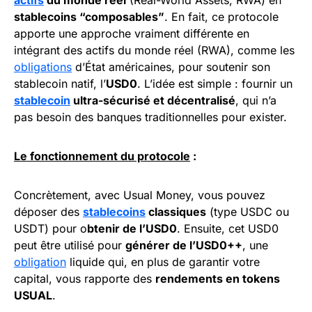
actifs
du monde réel
(Real-World Assets, RWA) en
stablecoins “composables”
. En fait, ce protocole
apporte une approche vraiment différente en
intégrant des actifs du monde réel (RWA), comme les
obligations
d’État américaines, pour soutenir son
stablecoin natif, l’
USD0
. L’idée est simple : fournir un
stablecoin
ultra-sécurisé et décentralisé
, qui n’a
pas besoin des banques traditionnelles pour exister.
Le fonctionnement du protocole
:
Concrètement, avec Usual Money, vous pouvez
déposer des
stablecoins
classiques
(type USDC ou
USDT) pour o
btenir de l’USD0
. Ensuite, cet USD0
peut être utilisé pour
générer de l’USD0++
, une
obligation
liquide qui, en plus de garantir votre
capital, vous rapporte des
rendements en tokens
USUAL
.