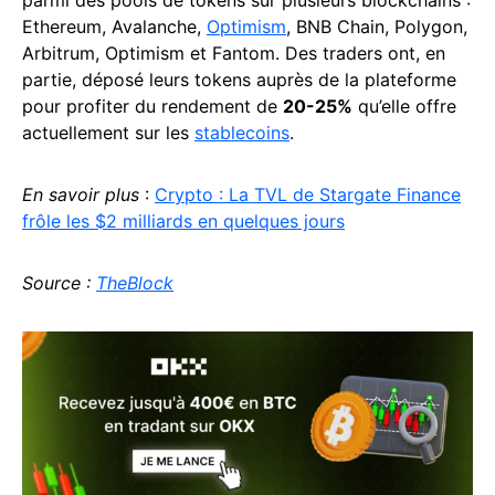
Ethereum, Avalanche,
Optimism
, BNB Chain, Polygon,
Arbitrum, Optimism et Fantom. Des traders ont, en
partie, déposé leurs tokens auprès de la plateforme
pour profiter du rendement de
20-25%
qu’elle offre
actuellement sur les
stablecoins
.
En savoir plus
:
Crypto : La TVL de Stargate Finance
frôle les $2 milliards en quelques jours
Source :
TheBlock