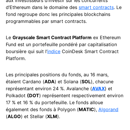
aux investisseurs d’investir sur les concurrents
d’Ethereum dans le domaine des
smart contracts
. Le
fond regroupe donc les principales blockchains
programmables par smart contracts.
Le
Grayscale Smart Contract Platform
ex Ethereum
Fund est un portefeuille pondéré par capitalisation
boursière qui suit l’
indice
CoinDesk Smart Contract
Platform.
Les principales positions du fonds, au 16 mars,
étaient Cardano (
ADA
) et Solana (
SOL
), chacune
représentant environ 24 %. Avalanche (
AVAX
) et
Polkadot
(DOT
) représentent respectivement environ
17 % et 16 % du portefeuille. Le fonds alloue
également des fonds à Polygon (
MATIC
),
Algorand
(
ALGO
) et Stellar (
XLM
).