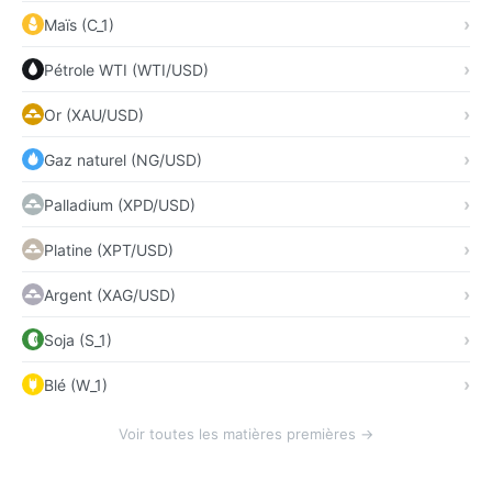
Maïs (C_1)
Pétrole WTI (WTI/USD)
Or (XAU/USD)
Gaz naturel (NG/USD)
Palladium (XPD/USD)
Platine (XPT/USD)
Argent (XAG/USD)
Soja (S_1)
Blé (W_1)
Voir toutes les matières premières →