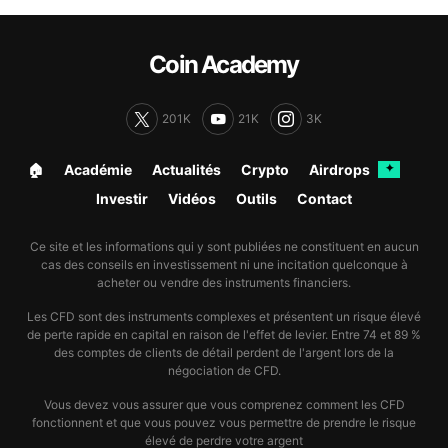
Coin Academy
201K
21K
3K
🏠︎
Académie
Actualités
Crypto
Airdrops
✦
Investir
Vidéos
Outils
Contact
Ce site et les informations qui y sont publiées ne constituent en aucun
cas des conseils en investissement ni une incitation quelconque à
acheter ou vendre des instruments financiers.
Les CFD sont des instruments complexes et présentent un risque élevé
de perte rapide en capital en raison de l'effet de levier. Entre 74 et 89 %
des comptes de clients de détail perdent de l'argent lors de la
négociation de CFD.
Vous devez vous assurer que vous comprenez comment les CFD
fonctionnent et que vous pouvez vous permettre de prendre le risque
élevé de perdre votre argent