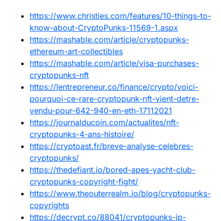
https://www.christies.com/features/10-things-to-
know-about-CryptoPunks-11569-1.aspx
https://mashable.com/article/cryptopunks-
ethereum-art-collectibles
https://mashable.com/article/visa-purchases-
cryptopunks-nft
https://lentrepreneur.co/finance/crypto/voici-
pourquoi-ce-rare-cryptopunk-nft-vient-detre-
vendu-pour-642-940-en-eth-17112021
https://journalducoin.com/actualites/nft-
cryptopunks-4-ans-histoire/
https://cryptoast.fr/breve-analyse-celebres-
cryptopunks/
https://thedefiant.io/bored-apes-yacht-club-
cryptopunks-copyright-fight/
https://www.theouterrealm.io/blog/cryptopunks-
copyrights
https://decrypt.co/88041/cryptopunks-ip-