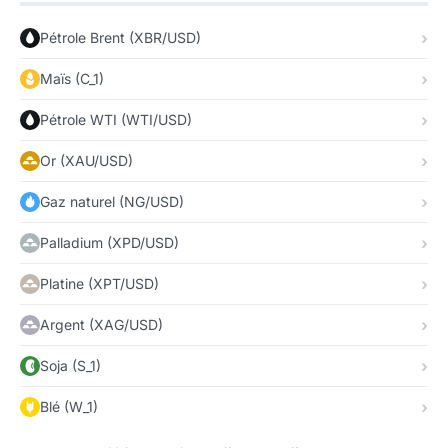
Pétrole Brent (XBR/USD)
Maïs (C_1)
Pétrole WTI (WTI/USD)
Or (XAU/USD)
Gaz naturel (NG/USD)
Palladium (XPD/USD)
Platine (XPT/USD)
Argent (XAG/USD)
Soja (S_1)
Blé (W_1)