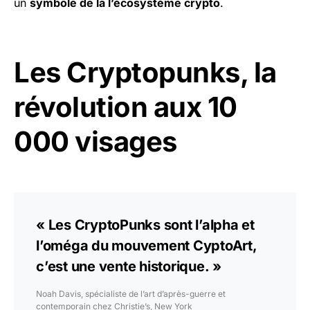
un
symbole de la l’écosystème crypto
.
Les Cryptopunks, la
révolution aux 10
000 visages
« Les CryptoPunks sont l’alpha et
l’oméga du mouvement CyptoArt,
c’est une vente historique. »
Noah Davis, spécialiste de l’art d’après-guerre et
contemporain chez Christie’s, New York