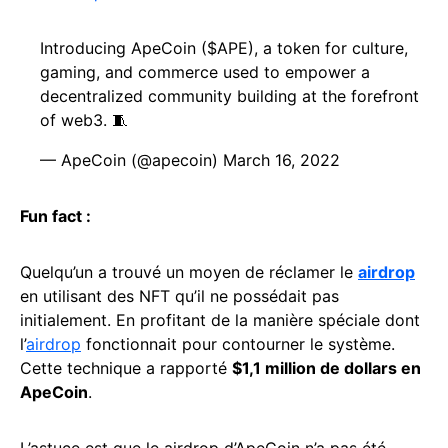
Introducing ApeCoin ($APE), a token for culture,
gaming, and commerce used to empower a
decentralized community building at the forefront
of web3. 🧵
— ApeCoin (@apecoin)
March 16, 2022
Fun fact :
Quelqu’un a trouvé un moyen de réclamer le
airdrop
en utilisant des NFT qu’il ne possédait pas
initialement. En profitant de la manière spéciale dont
l’
airdrop
fonctionnait pour contourner le système.
Cette technique a rapporté
$1,1 million de dollars en
ApeCoin
.
L’astuce est que le airdrop d’ApeCoin n’a pas été