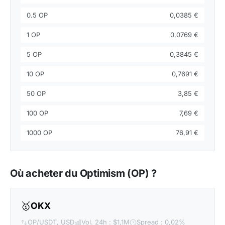
0.5 OP
0,0385 €
1 OP
0,0769 €
5 OP
0,3845 €
10 OP
0,7691 €
50 OP
3,85 €
100 OP
7,69 €
1000 OP
76,91 €
Où acheter du Optimism (OP) ?
🥇
OKX
OP/USDT, USD
Vol. 24h : $1,1M
Spread : 0,02%