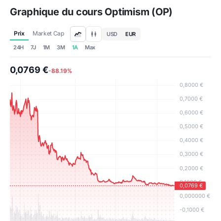
Graphique du cours Optimism (OP)
Prix
Market Cap
USD
EUR
24H
7J
1M
3M
1A
Max
0,0769 €
-88.19%