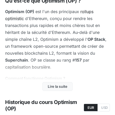
Qu'est-ce que Optimism (OP) ?
Optimism (OP)
est l'un des principaux
rollups
optimistic
d'Ethereum, conçu pour rendre les
transactions plus rapides et moins chères tout en
héritant de la sécurité d'Ethereum. Au-delà d'une
simple chaîne L2, Optimism a développé l'
OP Stack
,
un framework open-source permettant de créer de
nouvelles blockchains L2, formant la vision du
Superchain
. OP se classe au rang #
157
par
capitalisation boursière
.
Comment fonctionne Optimism ?
Optimistic rollup
: les transactions sont exécutées
Lire la suite
hors chaîne et les données sont publiées sur
Ethereum, avec un système de preuve de fraude
Historique du cours Optimism
pour la sécurité
(OP)
EUR
USD