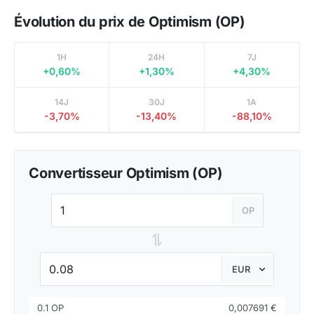
Évolution du prix de Optimism (OP)
1H
24H
7J
+0,60%
+1,30%
+4,30%
14J
30J
1A
-3,70%
-13,40%
-88,10%
Convertisseur Optimism (OP)
OP
⇌
0.1 OP
0,007691 €