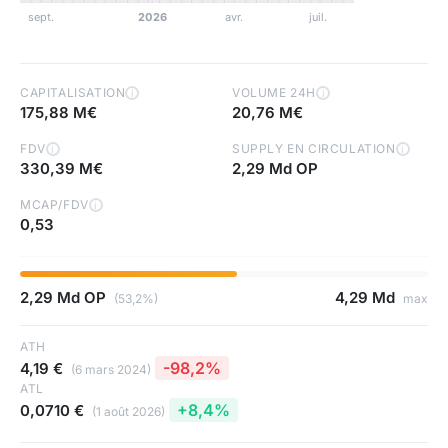
CAPITALISATION
VOLUME 24H
i
i
175,88 M€
20,76 M€
FDV
SUPPLY EN CIRCULATION
i
i
330,39 M€
2,29 Md OP
MCAP/FDV
i
0,53
2,29 Md OP
4,29 Md
(53,2%)
max
ATH
-98,2%
4,19 €
(6 mars 2024)
ATL
+8,4%
0,0710 €
(1 août 2026)