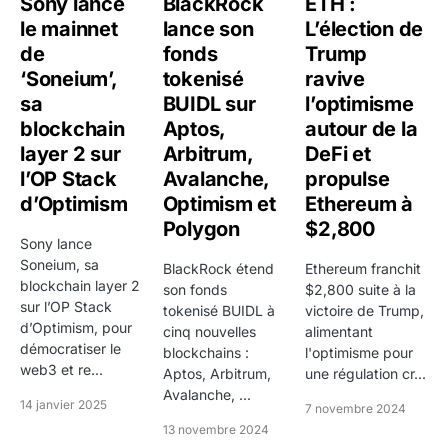
Sony lance
BlackRock
ETH :
le mainnet
lance son
L’élection de
de
fonds
Trump
‘Soneium’,
tokenisé
ravive
sa
BUIDL sur
l’optimisme
blockchain
Aptos,
autour de la
layer 2 sur
Arbitrum,
DeFi et
l’OP Stack
Avalanche,
propulse
d’Optimism
Optimism et
Ethereum à
Polygon
$2,800
Sony lance
Soneium, sa
BlackRock étend
Ethereum franchit
blockchain layer 2
son fonds
$2,800 suite à la
sur l’OP Stack
tokenisé BUIDL à
victoire de Trump,
d’Optimism, pour
cinq nouvelles
alimentant
démocratiser le
blockchains :
l'optimisme pour
web3 et re...
Aptos, Arbitrum,
une régulation cr...
Avalanche, ...
14 janvier 2025
7 novembre 2024
13 novembre 2024