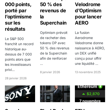
000 points,
50 % des
Velodrome
porté par
revenus de
d’Optimism
l’optimisme
la
pour lancer
sur les
Superchain
AERO
résultats
Optimism prévoit
La fusion
de racheter des
Aerodrome
Le S&P 500
tokens OP avec
Velodrome donne
franchit un record
50 % des revenus
naissance à AERO,
historique au-
de la Superchain
un DEX unifié
dessus de 7 000
afin de renforcer
conçu pour offrir
points alors que
...
une liquidité ...
les investisseurs
privi...
8 janvier 2026
13 novembre 2025
28 janvier 2026