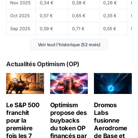
Nov 2025
0,34 €
0,38 €
0,26 €
0,2
Tokenomics
Le
token
OP sert à la gouvernance et aux incitations
Oct 2025
0,57 €
0,65 €
0,35 €
0,3
réseau. Environ
2,29 Md
OP sont en circulation, soit
Sep 2025
0,59 €
0,71 €
0,55 €
0,5
53 % de la supply totale de 4,294 milliards.
Voir tout l'historique (52 mois)
Où acheter du OP ?
OP est disponible sur
Binance
,
OKX
,
Kraken
,
Coinbase et d'autres
Actualités Optimism (OP)
exchanges
.
Le S&P 500
Optimism
Dromos
franchit
propose des
Labs
pour la
buybacks
fusionne
première
du token OP
Aerodrome
fois les 7
financés par
de Base et