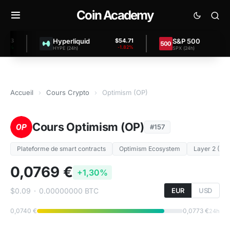
Coin Academy
Hyperliquid
S&P 500
$54.71
$7,457
-1.82%
+0.
HYPE (24h)
SPX (24h)
Accueil
›
Cours Crypto
›
Optimism (OP)
Cours Optimism (OP)
#157
Plateforme de smart contracts
Optimism Ecosystem
Layer 2 (L2)
0,0769 €
+1,30%
$0.09
·
0.00000000 BTC
EUR
USD
0,0740 €
0,0773 €
24h