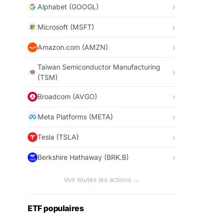
Alphabet (GOOGL)
Microsoft (MSFT)
Amazon.com (AMZN)
Taiwan Semiconductor Manufacturing
(TSM)
Broadcom (AVGO)
Meta Platforms (META)
Tesla (TSLA)
Berkshire Hathaway (BRK.B)
Voir toutes les actions →
ETF populaires