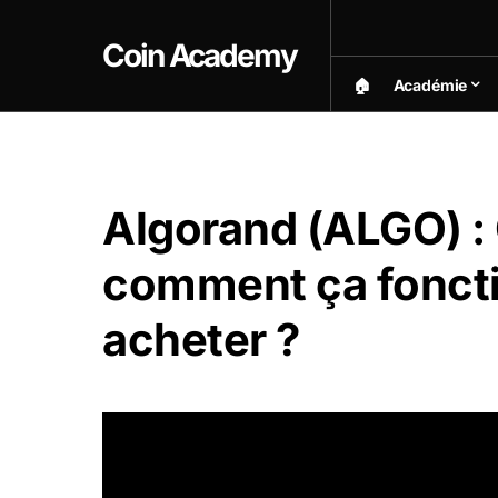
Coin Academy
🏠︎
Académie
Algorand (ALGO) : 
comment ça fonct
acheter ?