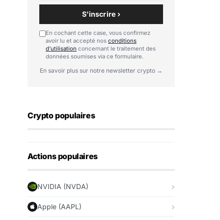
S'inscrire ›
En cochant cette case, vous confirmez
avoir lu et accepté nos
conditions
d'utilisation
concernant le traitement des
données soumises via ce formulaire.
En savoir plus sur notre newsletter crypto →
Crypto populaires
Actions populaires
NVIDIA (NVDA)
Apple (AAPL)