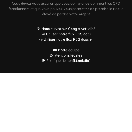
Vous devez vous assurer que vous comprenez comment les CFD
fonctionnent et que vous pouvez vous permettre de prendre le risque
élevé de perdre votre argent
🗞️ Nous suivre sur Google Actualité
📣 Utiliser notre flux RSS actu
📣 Utiliser notre flux RSS dossier
👪 Notre équipe
📝 Mentions légales
🕵️ Politique de confidentialité