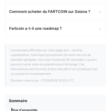
Comment acheter du FARTCOIN sur Solana ?
Fartcoin a-t-il une roadmap ?
Les données affichées sur cette page (prix, volume,
capitalisation, historique) proviennent de notre service de
données agrégées, mis à jour toutes les 60 secondes. Les prix
peuvent varier selon les plateformes d'échange. Ces
informations sont fournies à titre indicatif et ne constituent pas
un conseil en investissement.
Dernière mise à jour :
07/08/2026 10:30 UTC
Sommaire
Vue d'ensemble