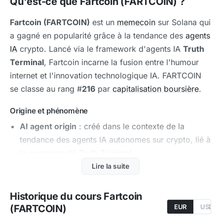
Qu'est-ce que Fartcoin (FARTCOIN) ?
Fartcoin (FARTCOIN)
est un
memecoin
sur Solana qui
a gagné en popularité grâce à la tendance des
agents
IA
crypto. Lancé via le framework d'agents IA
Truth
Terminal
, Fartcoin incarne la fusion entre l'humour
internet et l'innovation technologique IA. FARTCOIN
se classe au rang #
216
par
capitalisation boursière
.
Origine et phénomène
AI agent origin
: créé dans le contexte de la
tendance des agents IA autonomes sur crypto, lié à
la communauté Truth Terminal
Lire la suite
Viralité
: l'absurdité du nom a contribué à sa
viralité et son adoption rapide
Historique du cours Fartcoin
Communauté Solana
: déployé sur la
blockchain
(FARTCOIN)
EUR
USD
Solana, bénéficiant de l'écosystème memecoin