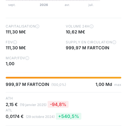
CAPITALISATION
VOLUME 24H
i
i
111,30 M€
10,62 M€
FDV
SUPPLY EN CIRCULATION
i
i
111,30 M€
999,97 M FARTCOIN
MCAP/FDV
i
1,00
999,97 M FARTCOIN
1,00 Md
(100,0%)
max
ATH
-94,8%
2,15 €
(19 janvier 2025)
ATL
+540,5%
0,0174 €
(29 octobre 2024)