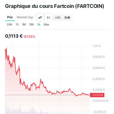
Graphique du cours Fartcoin (FARTCOIN)
Prix
Market Cap
USD
EUR
24H
7J
1M
3M
1A
Max
0,1113 €
-87.55%