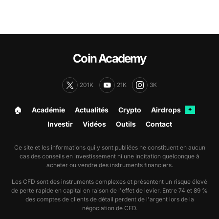
Coin Academy
201K
21K
3K
🏠︎
Académie
Actualités
Crypto
Airdrops
✦
Investir
Vidéos
Outils
Contact
Ce site et les informations qui y sont publiées ne constituent en aucun
cas des conseils en investissement ni une incitation quelconque à
acheter ou vendre des instruments financiers.
Les CFD sont des instruments complexes et présentent un risque élevé
de perte rapide en capital en raison de l'effet de levier. Entre 74 et 89 %
des comptes de clients de détail perdent de l'argent lors de la
négociation de CFD.