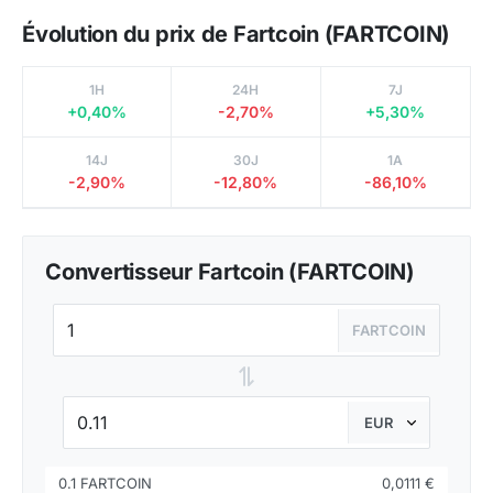
Évolution du prix de Fartcoin (FARTCOIN)
1H
24H
7J
+0,40%
-2,70%
+5,30%
14J
30J
1A
-2,90%
-12,80%
-86,10%
Convertisseur Fartcoin (FARTCOIN)
FARTCOIN
⇌
0.1 FARTCOIN
0,0111 €