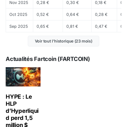
Nov 2025
0,28 €
0,30 €
0,18 €
0,2
Oct 2025
0,52 €
0,64 €
0,28 €
0,2
Sep 2025
0,65 €
0,81 €
0,47 €
0,5
Voir tout l'historique (23 mois)
Actualités Fartcoin (FARTCOIN)
HYPE : Le
HLP
d’Hyperliqui
d perd 1,5
million $