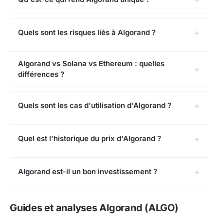
juin 2019
à
3,08 €
.
Où acheter du Algorand ?
Quels sont les risques liés à Algorand ?
L'ALGO peut être acheté sur la plupart des
exchanges
. Parmi les plateformes accessibles en
Algorand vs Solana vs Ethereum : quelles
France :
Binance
,
OKX
,
Kraken
et
Bitget
. La paire la
différences ?
plus échangée est ALGO/USDT.
Quels sont les cas d'utilisation d'Algorand ?
Points forts et risques
Points forts
: Algorand bénéficie de la crédibilité
académique de Silvio Micali (Turing Award) et d'une
Quel est l'historique du prix d'Algorand ?
technologie de consensus supérieure (finalité
instantanée, pas de fork). L'adoption pour les CBDC
Algorand est-il un bon investissement ?
et la finance institutionnelle valide le cas d'usage
enterprise. Les performances techniques (10K+ TPS,
finalité 3,3s) sont parmi les meilleures du marché.
Guides et analyses Algorand (ALGO)