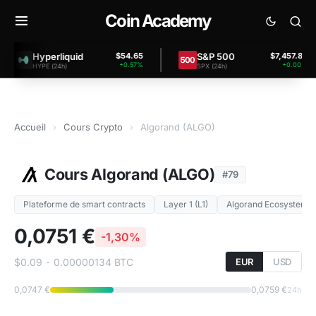
Coin Academy
Hyperliquid
S&P 500
$54.65
$7,457.80
+0.57%
+0.00%
HYPE (24h)
SPX (24h)
Accueil
›
Cours Crypto
›
Algorand (ALGO)
Cours Algorand (ALGO)
#79
Plateforme de smart contracts
Layer 1 (L1)
Algorand Ecosystem
0,0751 €
-1,30%
$0.09
·
0.00000134 BTC
EUR
USD
0,0747 €
0,0759 €
24h