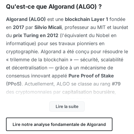
Qu'est-ce que Algorand (ALGO) ?
Algorand (ALGO)
est une
blockchain Layer 1
fondée
en
2017
par
Silvio Micali
, professeur au MIT et lauréat
du
prix Turing en 2012
(l'équivalent du Nobel en
informatique) pour ses travaux pionniers en
cryptographie. Algorand a été conçu pour résoudre le
« trilemme de la blockchain » — sécurité, scalabilité
et décentralisation — grâce à un mécanisme de
consensus innovant appelé
Pure Proof of Stake
(PPoS)
. Actuellement, ALGO se classe au rang
#79
des cryptomonnaies par
capitalisation boursière
,
avec une capitalisation de
676,59 M€
.
Lire la suite
Algorand se distingue par sa
rigueur académique
,
ses performances techniques élevées et son adoption
Lire notre analyse fondamentale de Algorand
dans la finance institutionnelle et les CBDC (Central