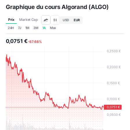
Graphique du cours Algorand (ALGO)
Prix
Market Cap
USD
EUR
24H
7J
1M
3M
1A
Max
0,0751 €
-67.68%