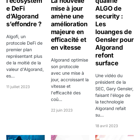
l’écosystèm
La nouvelle
qualifie
monnaies numériques de banque centrale
e DeFi
mise à jour
ALGO de
d’Algorand
amène une
security :
FIFA Collect
: partenariat avec la FIFA pour sa
s’effondre ?
amélioration
Les
plateforme de collectibles numériques lors de la
majeure en
louanges de
Coupe du Monde 2022
Algofi, un
efficacité et
Gensler pour
protocole DeFi de
DeFi
: écosystème comprenant Folks Finance
en vitesse
Algorand
premier plan
(lending), Tinyman (DEX), Pact (DEX), Lofty
refont
représentant plus
Algorand optimise
(immobilier tokenisé)
surface
de la moitié de la
son protocole
valeur d'Algorand,
Fondation Algorand
: basée à Singapour, elle
avec une mise à
Une vidéo du
es...
finance les grants de développement, les
jour, accroissant la
président de la
vitesse et
11 juillet 2023
programmes d'adoption et la recherche
SEC, Gary Gensler,
l'efficacité des
faisant l'éloge de
AlgoKit
: suite d'outils de développement
coû...
la technologie
complète pour simplifier le développement sur
Algorand refait
22 juin 2023
su...
Algorand
18 avril 2023
Tokenomics d'Algorand