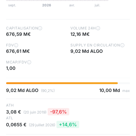
CAPITALISATION
VOLUME 24H
i
i
676,59 M€
12,16 M€
FDV
SUPPLY EN CIRCULATION
i
i
676,61 M€
9,02 Md ALGO
MCAP/FDV
i
1,00
9,02 Md ALGO
10,00 Md
(90,2%)
max
ATH
-97,6%
3,08 €
(20 juin 2019)
ATL
+14,6%
0,0655 €
(29 juillet 2026)