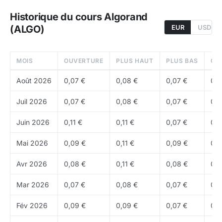
Bank Digital Currencies).
Historique du cours Algorand
Comment fonctionne Algorand ?
(ALGO)
EUR
USD
Algorand utilise le
Pure Proof of Stake (PPoS)
, un
consensus développé par Silvio Micali :
MOIS
OUVERTURE
PLUS HAUT
PLUS BAS
CL
Pure Proof of Stake
: contrairement au DPoS qui
Août 2026
0,07 €
0,08 €
0,07 €
0,0
délègue le pouvoir à quelques validateurs élus, le
Juil 2026
0,07 €
0,08 €
0,07 €
0,0
PPoS d'Algorand sélectionne aléatoirement les
validateurs parmi tous les détenteurs d'ALGO via
Juin 2026
0,11 €
0,11 €
0,07 €
0,0
une loterie cryptographique (VRF — Verifiable
Mai 2026
0,09 €
0,11 €
0,09 €
0,1
Random Function). N'importe quel détenteur
d'ALGO peut être sélectionné
Avr 2026
0,08 €
0,11 €
0,08 €
0,0
Finalité instantanée
: les transactions sont finales
Mar 2026
0,07 €
0,08 €
0,07 €
0,0
en ~3,3 secondes, sans possibilité de fork.
Algorand est la seule blockchain majeure qui ne
Fév 2026
0,09 €
0,09 €
0,07 €
0,0
forke jamais — un bloc confirmé est définitif