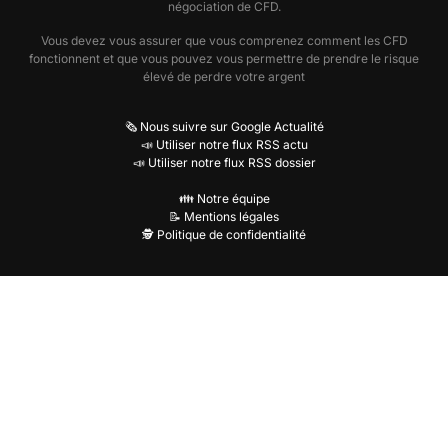
négociation de CFD.
Vous devez vous assurer que vous comprenez comment les CFD
fonctionnent et que vous pouvez vous permettre de prendre le risque
élevé de perdre votre argent
🗞️ Nous suivre sur Google Actualité
📣 Utiliser notre flux RSS actu
📣 Utiliser notre flux RSS dossier
👪 Notre équipe
📝 Mentions légales
🕵️ Politique de confidentialité