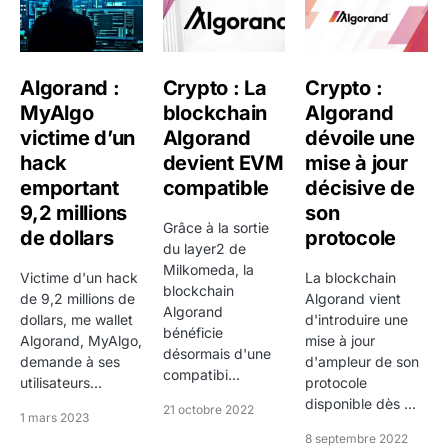
Le supply maximum d'ALGO est fixé à
10 milliards de
tokens
. Actuellement, environ
9,02 Md
ALGO sont en
circulation, soit environ
90 %
de l'offre maximale.
Algorand :
Crypto : La
Crypto :
Distribution
: les tokens sont distribués via des
MyAlgo
blockchain
Algorand
récompenses de participation, des grants
victime d’un
Algorand
dévoile une
écosystémiques, des ventes et des programmes
hack
devient EVM
mise à jour
d'incentives
emportant
compatible
décisive de
9,2 millions
son
Governance rewards
: les détenteurs d'ALGO
Grâce à la sortie
de dollars
protocole
peuvent participer à la gouvernance trimestrielle en
du layer2 de
verrouillant leurs tokens et en votant sur les
Milkomeda, la
Victime d'un hack
La blockchain
blockchain
propositions, recevant des récompenses en
de 9,2 millions de
Algorand vient
Algorand
dollars, me wallet
échange
d'introduire une
bénéficie
Algorand, MyAlgo,
mise à jour
désormais d'une
Pas de slashing
: contrairement à d'autres
demande à ses
d'ampleur de son
compatibi...
blockchains PoS, Algorand ne pénalise pas les
utilisateurs...
protocole
disponible dès ...
validateurs, réduisant les risques pour les
21 octobre 2022
1 mars 2023
participants
8 septembre 2022