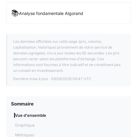
Risques
: le prix est très éloigné de l'ATH (-90%+)
malgré les avancées techniques. L'écosystème DeFi
📚
Analyse fondamentale Algorand
reste modeste comparé aux L1 majeurs (Ethereum,
Solana, Avalanche). Le supply total élevé de 10
milliards et les déblocages progressifs créent une
Les données affichées sur cette page (prix, volume,
pression vendeuse constante. La concurrence des L1
capitalisation, historique) proviennent de notre service de
mieux financés et avec plus de mindshare (Solana,
données agrégées, mis à jour toutes les 60 secondes. Les prix
Sui, Aptos) est intense. La communication et le
peuvent varier selon les plateformes d'échange. Ces
informations sont fournies à titre indicatif et ne constituent pas
marketing restent en retrait. Ce contenu ne constitue
un conseil en investissement.
pas un conseil en investissement.
Dernière mise à jour :
09/08/2026 06:47 UTC
Sommaire
Vue d'ensemble
Graphique
Métriques