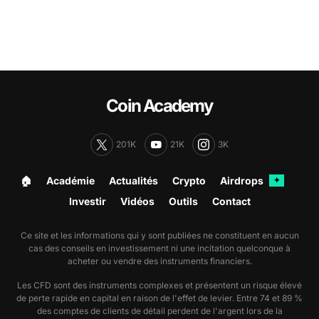
Coin Academy
201K
21K
3K
🏠︎
Académie
Actualités
Crypto
Airdrops
✦
Investir
Vidéos
Outils
Contact
Ce site et les informations qui y sont publiées ne constituent en aucun
cas des conseils en investissement ni une incitation quelconque à
acheter ou vendre des instruments financiers.
Les CFD sont des instruments complexes et présentent un risque élevé
de perte rapide en capital en raison de l'effet de levier. Entre 74 et 89 %
des comptes de clients de détail perdent de l'argent lors de la