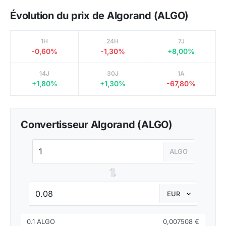
Évolution du prix de Algorand (ALGO)
1H
24H
7J
-0,60%
-1,30%
+8,00%
14J
30J
1A
+1,80%
+1,30%
-67,80%
Convertisseur Algorand (ALGO)
ALGO
⇌
0.1 ALGO
0,007508 €