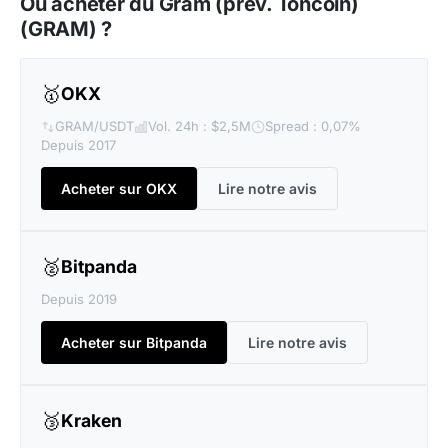
Où acheter du Gram (prev. Toncoin)
(GRAM) ?
🥇
OKX
GRAM/USDT
Vol. 24h : $2,5M
Spread : 0,07%
Depuis 2017
Acheter sur OKX
Lire notre avis
🥈
Bitpanda
Depuis 2019
Acheter sur Bitpanda
Lire notre avis
🥉
Kraken