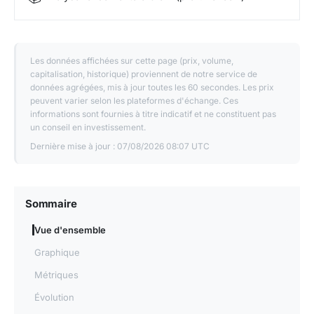
distribution fair launch inhabituel pour un projet lié
à une entreprise
Inflation et staking
: une inflation annuelle
Les données affichées sur cette page (prix, volume,
d'environ 0,6 % récompense les validateurs et les
capitalisation, historique) proviennent de notre service de
données agrégées, mis à jour toutes les 60 secondes. Les prix
stakers
peuvent varier selon les plateformes d'échange. Ces
informations sont fournies à titre indicatif et ne constituent pas
Burn de frais
: une partie des frais de transaction
un conseil en investissement.
est brûlée, créant un mécanisme déflationniste
Dernière mise à jour :
07/08/2026 08:07 UTC
proportionnel à l'utilisation
Wallets gelés
: en 2023, la communauté a voté
pour geler les wallets de mineurs inactifs
Sommaire
(représentant une part significative du supply), un
Vue d'ensemble
événement controversé qui a soulevé des
Graphique
questions de décentralisation
Métriques
Prix et historique
Évolution
2020-2022
: phase de mining PoW et