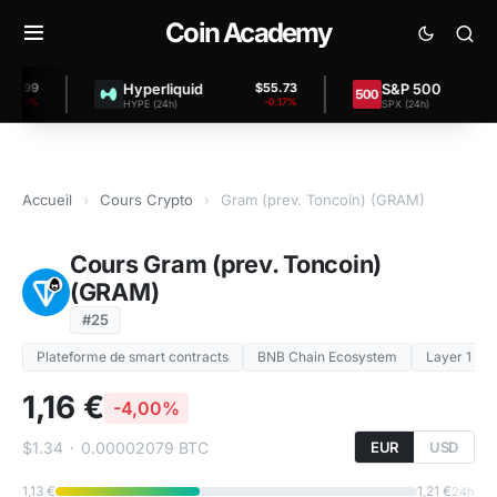
Coin Academy
Hyperliquid
S&P 500
99
$55.73
$7,4
3%
-0.17%
+
HYPE (24h)
SPX (24h)
Accueil
›
Cours Crypto
›
Gram (prev. Toncoin) (GRAM)
Cours Gram (prev. Toncoin)
(GRAM)
#25
Plateforme de smart contracts
BNB Chain Ecosystem
Layer 1 (L1)
1,16 €
-4,00%
$1.34
·
0.00002079 BTC
EUR
USD
1,13 €
1,21 €
24h