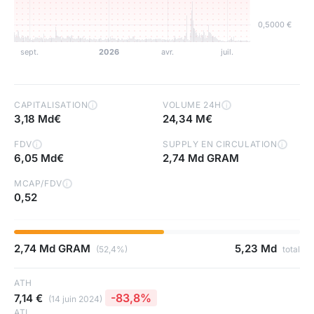
CAPITALISATION
VOLUME 24H
i
i
3,18 Md€
24,34 M€
FDV
SUPPLY EN CIRCULATION
i
i
6,05 Md€
2,74 Md GRAM
MCAP/FDV
i
0,52
2,74 Md GRAM
5,23 Md
(52,4%)
total
ATH
-83,8%
7,14 €
(14 juin 2024)
ATL