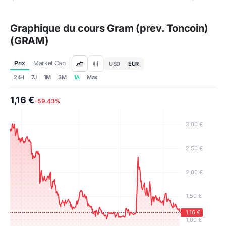
Graphique du cours Gram (prev. Toncoin)
(GRAM)
Prix
Market Cap
USD
EUR
24H
7J
1M
3M
1A
Max
1,16 €
-59.43%