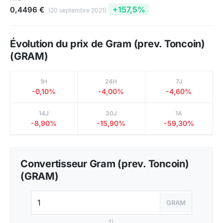
+157,5%
0,4496 €
(20 septembre 2021)
Évolution du prix de Gram (prev. Toncoin)
(GRAM)
1H
24H
7J
-0,10%
-4,00%
-4,60%
14J
30J
1A
-8,90%
-15,90%
-59,30%
Convertisseur Gram (prev. Toncoin)
(GRAM)
GRAM