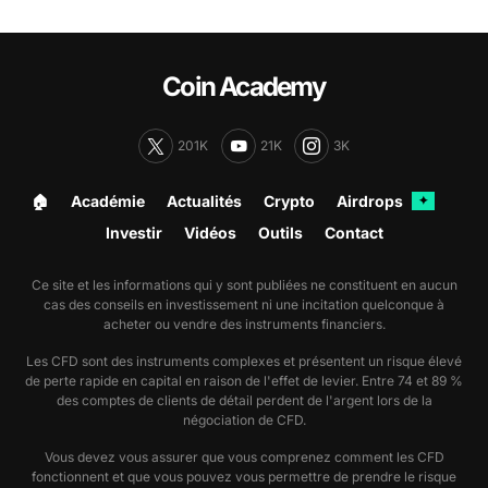
Coin Academy
201K
21K
3K
🏠︎
Académie
Actualités
Crypto
Airdrops
✦
Investir
Vidéos
Outils
Contact
Ce site et les informations qui y sont publiées ne constituent en aucun
cas des conseils en investissement ni une incitation quelconque à
acheter ou vendre des instruments financiers.
Les CFD sont des instruments complexes et présentent un risque élevé
de perte rapide en capital en raison de l'effet de levier. Entre 74 et 89 %
des comptes de clients de détail perdent de l'argent lors de la
négociation de CFD.
Vous devez vous assurer que vous comprenez comment les CFD
fonctionnent et que vous pouvez vous permettre de prendre le risque