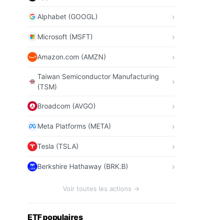
Alphabet (GOOGL)
Microsoft (MSFT)
Amazon.com (AMZN)
Taiwan Semiconductor Manufacturing
(TSM)
Broadcom (AVGO)
Meta Platforms (META)
Tesla (TSLA)
Berkshire Hathaway (BRK.B)
Voir toutes les actions →
ETF populaires