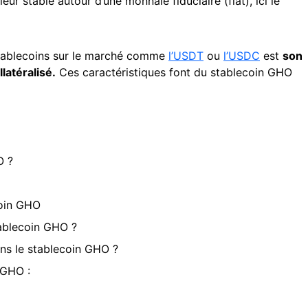
eur stable autour d’une monnaie fiduciaire (fiat), ici le
tablecoins sur le marché comme
l’USDT
ou
l’USDC
est
son
latéralisé.
Ces caractéristiques font du stablecoin GHO
O ?
coin GHO
tablecoin GHO ?
ans le stablecoin GHO ?
 GHO :