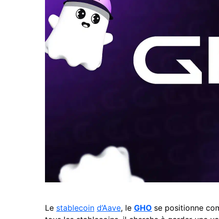
Le
stablecoin
d’Aave
, le
GHO
se positionne c