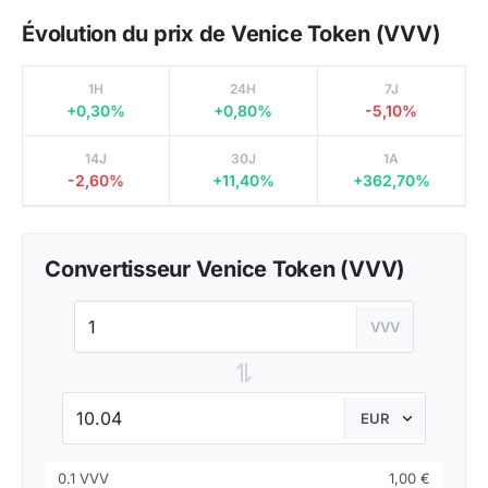
Évolution du prix de Venice Token (VVV)
1H
24H
7J
+0,30%
+0,80%
-5,10%
14J
30J
1A
-2,60%
+11,40%
+362,70%
Convertisseur Venice Token (VVV)
VVV
⇌
0.1 VVV
1,00 €