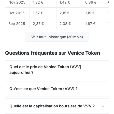
Venice.ai et sert de moyen de paiement pour les
Nov 2025
1,32 €
1,42 €
0,86 €
0,8
services de la plateforme. L'offre en circulation est de
Oct 2025
1,67 €
2,15 €
1,19 €
1,2
47,60 M VVV
, représentant
59 %
de l'offre maximale
de
illimité VVV
. Le volume d'échanges sur 24 heures
Sep 2025
2,37 €
2,38 €
1,67 €
1,6
est de
4,83 M€
.
Voir tout l'historique (20 mois)
Où acheter du Venice Token (VVV) ?
Vous pouvez acheter du VVV sur
Bybit
,
Gate.io
et
Questions fréquentes sur Venice Token
KuCoin
, ainsi que sur des DEX décentralisés.
Quel est le prix de Venice Token (VVV)
aujourd'hui ?
Qu'est-ce que Venice Token (VVV) ?
Quelle est la capitalisation boursiere de VVV ?