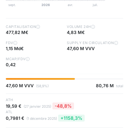
CAPITALISATION
VOLUME 24H
i
i
477,82 M€
4,83 M€
FDV
SUPPLY EN CIRCULATION
i
i
1,15 Md€
47,60 M VVV
MCAP/FDV
i
0,42
47,60 M VVV
80,76 M
(58,9%)
total
ATH
-48,8%
19,59 €
(27 janvier 2025)
ATL
+1158,3%
0,7981 €
(1 décembre 2025)