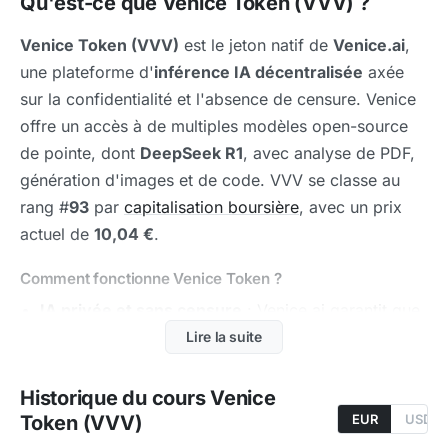
Qu'est-ce que Venice Token (VVV) ?
Venice Token (VVV)
est le jeton natif de
Venice.ai
,
une plateforme d'
inférence IA décentralisée
axée
sur la confidentialité et l'absence de censure. Venice
offre un accès à de multiples modèles open-source
de pointe, dont
DeepSeek R1
, avec analyse de PDF,
génération d'images et de code. VVV se classe au
rang #
93
par
capitalisation boursière
, avec un prix
actuel de
10,04 €
.
Comment fonctionne Venice Token ?
IA privée et sans censure
: Venice.ai garantit que
les conversations et données des utilisateurs ne
Lire la suite
sont jamais stockées ni utilisées pour
l'entraînement, offrant une confidentialité totale.
Historique du cours Venice
Token (VVV)
EUR
USD
Modèles open-source
: la plateforme donne