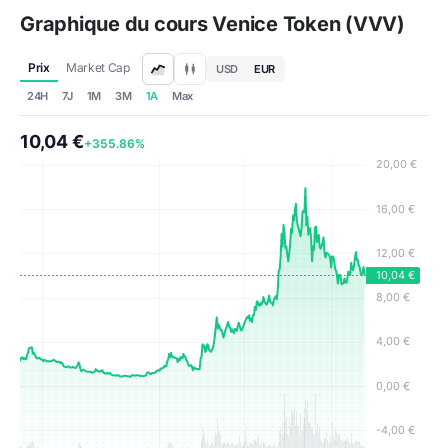
Graphique du cours Venice Token (VVV)
Prix
Market Cap
USD
EUR
24H
7J
1M
3M
1A
Max
10,04 €
+355.86%