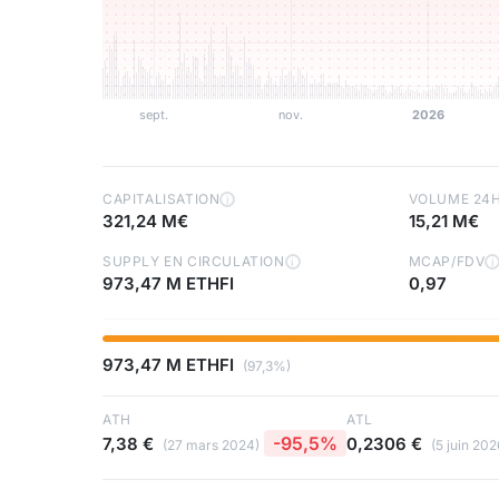
CAPITALISATION
VOLUME 24
i
321,24 M€
15,21 M€
SUPPLY EN CIRCULATION
MCAP/FDV
i
i
973,47 M ETHFI
0,97
973,47 M ETHFI
(97,3%)
ATH
ATL
-95,5%
7,38 €
0,2306 €
(27 mars 2024)
(5 juin 202