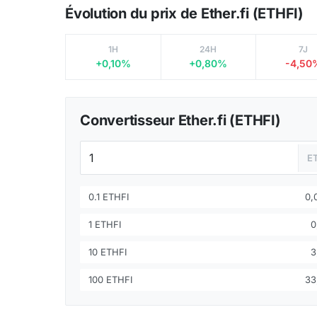
Évolution du prix de Ether.fi (ETHFI)
1H
24H
7J
+0,10%
+0,80%
-4,50
Convertisseur Ether.fi (ETHFI)
E
0.1 ETHFI
0,
1 ETHFI
0
10 ETHFI
3
100 ETHFI
33