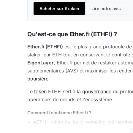
Acheter sur Kraken
Lire notre avis
Qu'est-ce que Ether.fi (ETHFI) ?
Ether.fi (ETHFI)
est le plus grand protocole d
staker leur ETH tout en conservant le contrôle 
EigenLayer
, Ether.fi permet de restaker auto
supplémentaires (AVS) et maximiser les rendem
boursière
.
Le
token
ETHFI sert à la
gouvernance
du protoco
opérateurs de nœuds et l'écosystème.
Comment fonctionne Ether.fi ?
eETH
: token de liquid restaking qui représe
accumulant des récompenses de staking + r