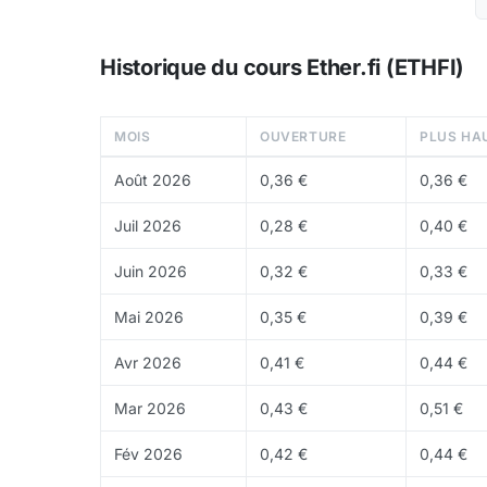
Contrôle des clés
: contrairement à d'autres
de validateur via la technologie DVDV (Distr
Historique du cours Ether.fi (ETHFI)
Restaking automatique
: les dépôts sont a
supplémentaire de l'utilisateur
MOIS
OUVERTURE
PLUS HA
Liquid
: un vault DeFi intégré permettant d'
Août 2026
0,36 €
0,36 €
Écosystème et adoption
Juil 2026
0,28 €
0,40 €
Ether.fi domine le marché du liquid restaking a
Juin 2026
0,32 €
0,33 €
lancé
Ether.fi Cash
, une carte de débit crypto
suite de stratégies DeFi automatisées.
Mai 2026
0,35 €
0,39 €
Tokenomics
Avr 2026
0,41 €
0,44 €
Environ
973,47 M
ETHFI sont en circulation, so
Mar 2026
0,43 €
0,51 €
a été distribué via
airdrop
aux utilisateurs du p
Fév 2026
0,42 €
0,44 €
Où acheter du ETHFI ?