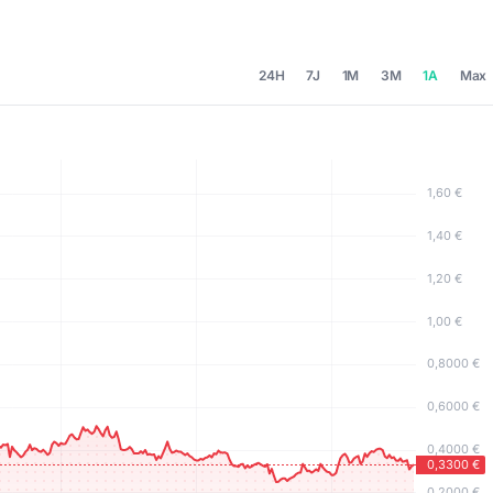
24H
7J
1M
3M
1A
Max