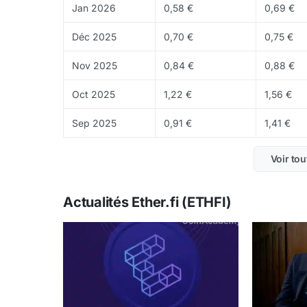
ETHFI est disponible sur
Binance
,
OKX
,
Kraken
Jan 2026
0,58 €
0,69 €
Déc 2025
0,70 €
0,75 €
Nov 2025
0,84 €
0,88 €
Oct 2025
1,22 €
1,56 €
Sep 2025
0,91 €
1,41 €
Voir tou
Actualités Ether.fi (ETHFI)