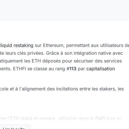
e
liquid restaking
sur Ethereum, permettant aux utilisateurs d
de leurs clés privées. Grâce à son intégration native avec
matiquement les ETH déposés pour sécuriser des services
ents. ETHFI se classe au rang #
113
par
capitalisation
le et à l'alignement des incitations entre les stakers, les
nte l'ETH staké et restaké, utilisable dans la
DeFi
tout en
estaking