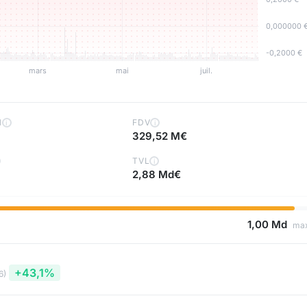
H
FDV
i
i
329,52 M€
TVL
i
2,88 Md€
1,00 Md
ma
+43,1%
6)