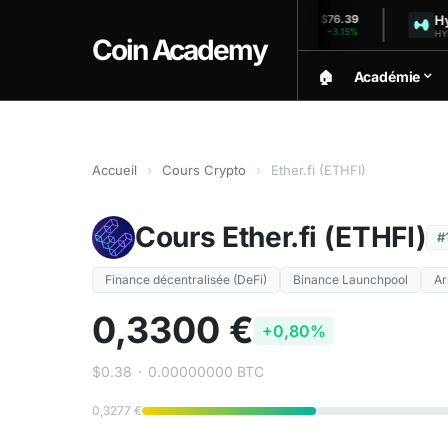
Solana
Hyperli
$1,923.00
$76.39
+0.03%
+3.15%
SOL (24h)
HYPE (24h)
Coin Academy
🏠︎
Académie
Accueil
›
Cours Crypto
›
Ether.fi (ETHFI)
Cours Ether.fi (ETHFI)
#
Finance décentralisée (DeFi)
Binance Launchpool
Ar
0,3300 €
+0,80%
$0.38
·
0.00000000 BTC
0,3277 €