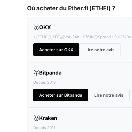
Où acheter du Ether.fi (ETHFI) ?
🥇
OKX
ETHFI/USDT
Vol. 24h : $761K
Spread : 0,03%
De
Acheter sur OKX
Lire notre avis
🥈
Bitpanda
Depuis 2019
Acheter sur Bitpanda
Lire notre avis
🥉
Kraken
Depuis 2011