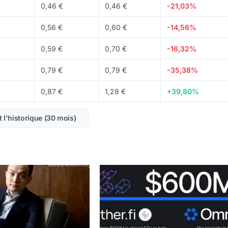
et d'autres
exchanges
majeurs.
0,46 €
0,46 €
-21,03%
0,56 €
0,60 €
-14,56%
0,59 €
0,70 €
-16,32%
0,79 €
0,79 €
-35,38%
0,87 €
1,28 €
+39,80%
t l'historique (30 mois)