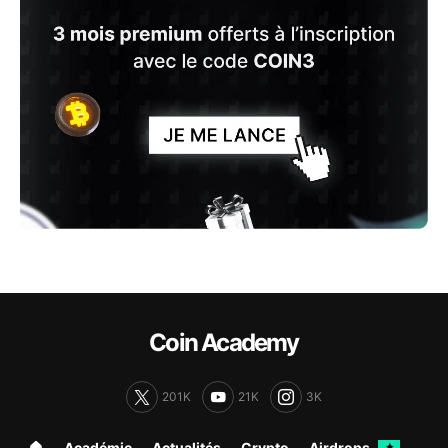
Coin Academy
201K
21K
3K
🏠︎
Académie
Actualités
Crypto
Airdrops
✦