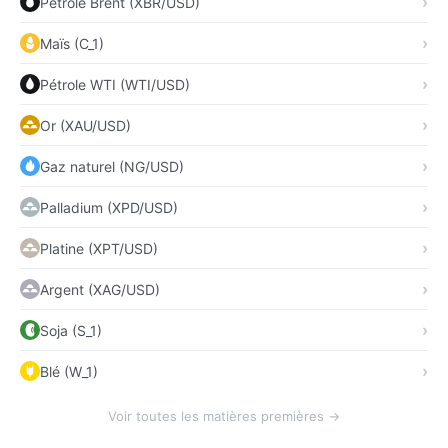
Pétrole Brent (XBR/USD)
Maïs (C_1)
Pétrole WTI (WTI/USD)
Or (XAU/USD)
Gaz naturel (NG/USD)
Palladium (XPD/USD)
Platine (XPT/USD)
Argent (XAG/USD)
Soja (S_1)
Blé (W_1)
Voir toutes les matières premières →