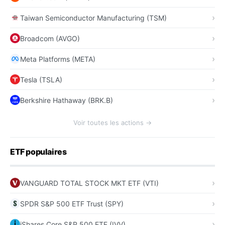
Taiwan Semiconductor Manufacturing (TSM)
Broadcom (AVGO)
Meta Platforms (META)
Tesla (TSLA)
Berkshire Hathaway (BRK.B)
Voir toutes les actions →
ETF populaires
VANGUARD TOTAL STOCK MKT ETF (VTI)
SPDR S&P 500 ETF Trust (SPY)
iShares Core S&P 500 ETF (IVV)