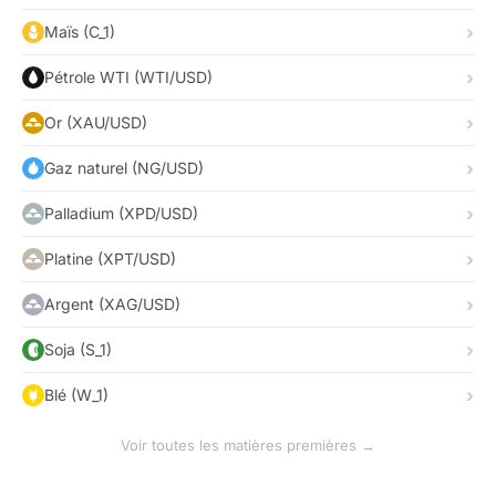
Maïs (C_1)
Pétrole WTI (WTI/USD)
Or (XAU/USD)
Gaz naturel (NG/USD)
Palladium (XPD/USD)
Platine (XPT/USD)
Argent (XAG/USD)
Soja (S_1)
Blé (W_1)
Voir toutes les matières premières →