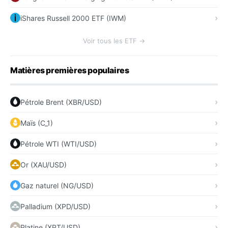
iShares Russell 2000 ETF (IWM)
Voir tous les ETF →
Matières premières populaires
Pétrole Brent (XBR/USD)
Maïs (C_1)
Pétrole WTI (WTI/USD)
Or (XAU/USD)
Gaz naturel (NG/USD)
Palladium (XPD/USD)
Platine (XPT/USD)