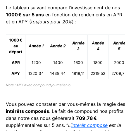
Le tableau suivant compare l’investissement de nos
1000 € sur 5 ans
en fonction de rendements en APR
et en APY (
toujours pour 20%
) :
1000 €
Année
Année
Année
au
Année 1
Année 2
3
4
5
départ
APR
1200
1400
1600
1800
2000
APY
1220,34
1439,44
1818,11
2219,52
2709,78
Note : APY avec compound journalier ici
Vous pouvez constater par vous-mêmes la magie des
intérêts composés
. Le fait de compound nos profits
dans notre cas nous générerait
709,78 €
supplémentaires sur 5 ans. “
L’
intérêt composé
est la