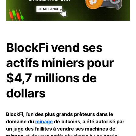
BlockFi vend ses
actifs miniers pour
$4,7 millions de
dollars
BlockFi, l’un des plus grands prêteurs dans le
domaine du
minage
de bitcoins, a été autorisé par
un juge des faillites à vendre ses machines de
minage
et d’autres actifs physiques à une partie