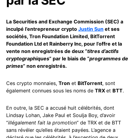
par la SEC
La Securities and Exchange Commission (SEC) a
inculpé l’entrepreneur crypto
Justin Sun
et ses
sociétés, Tron Foundation Limited, BitTorrent
Foundation Ltd et Rainberry Inc, pour l’offre et la
vente non enregistrées de deux “
titres d’actifs
cryptographiques
” par le biais de “
programmes de
primes
” non enregistrés.
Ces crypto monnaies,
Tron
et
BitTorrent
, sont
également connues sous les noms de
TRX
et
BTT
.
En outre, la SEC a accusé huit célébrités, dont
Lindsay Lohan, Jake Paul et Soulja Boy, d’avoir
“
illégalement fait la promotion
” de TRX et de BTT
sans révéler qu’elles étaient payées. L’agence a
déclaré que les célébrités, à l’exception de deux