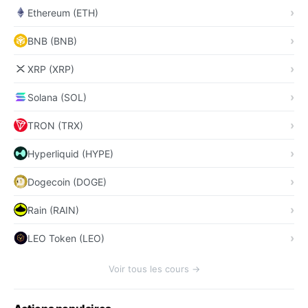
Ethereum (ETH)
BNB (BNB)
XRP (XRP)
Solana (SOL)
TRON (TRX)
Hyperliquid (HYPE)
Dogecoin (DOGE)
Rain (RAIN)
LEO Token (LEO)
Voir tous les cours →