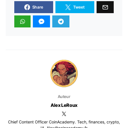
Share
Tweet
Auteur
Alex LeRoux
Chief Content Officer CoinAcademy. Tech, finances, crypto,
IA. Alex@coinacademy.fr