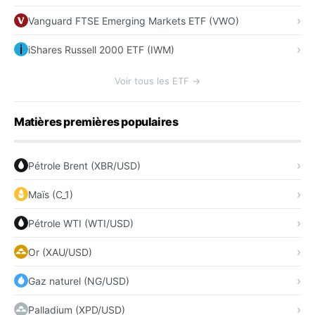
Vanguard FTSE Emerging Markets ETF (VWO)
iShares Russell 2000 ETF (IWM)
Voir tous les ETF →
Matières premières populaires
Pétrole Brent (XBR/USD)
Maïs (C_1)
Pétrole WTI (WTI/USD)
Or (XAU/USD)
Gaz naturel (NG/USD)
Palladium (XPD/USD)