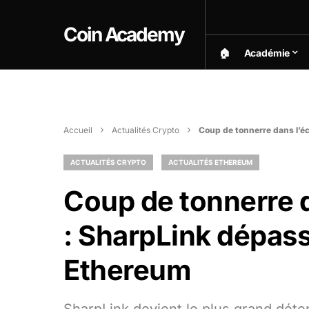
Coin Academy
🏠︎
Académie
Accueil
Actualités Crypto
Coup de tonnerre dans l’é
ACTUALITÉS CRYPTO
ACTUALITÉS ETHEREUM
Coup de tonnerre 
: SharpLink dépass
Ethereum