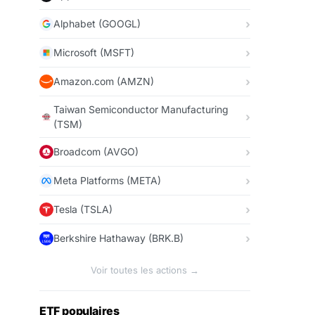
Alphabet (GOOGL)
Microsoft (MSFT)
Amazon.com (AMZN)
Taiwan Semiconductor Manufacturing
(TSM)
Broadcom (AVGO)
Meta Platforms (META)
Tesla (TSLA)
Berkshire Hathaway (BRK.B)
Voir toutes les actions →
ETF populaires