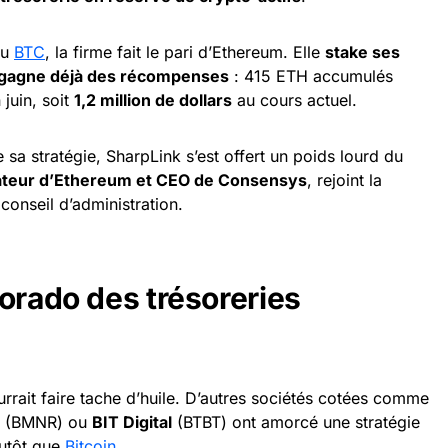
du
BTC
, la firme fait le pari d’Ethereum. Elle
stake ses
t gagne déjà des récompenses
: 415 ETH accumulés
 juin, soit
1,2 million de dollars
au cours actuel.
e sa stratégie, SharpLink s’est offert un poids lourd du
ateur d’Ethereum et CEO de Consensys
, rejoint la
conseil d’administration.
orado des trésoreries
rrait faire tache d’huile. D’autres sociétés cotées comme
(BMNR) ou
BIT Digital
(BTBT) ont amorcé une stratégie
lutôt que
Bitcoin
.