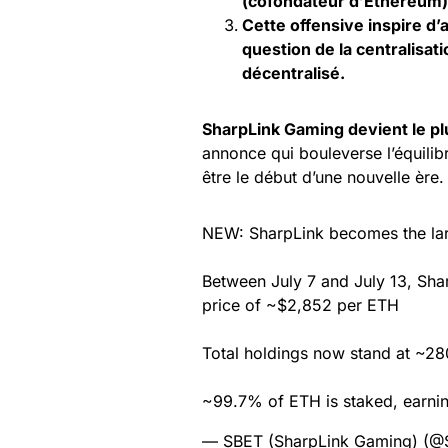
(cofondateur d’Ethereum) à
Cette offensive inspire d’
question de la centralisat
décentralisé.
SharpLink Gaming devient le p
annonce qui bouleverse l’équili
être le début d’une nouvelle ère.
NEW: SharpLink becomes the la
Between July 7 and July 13, Sh
price of ~$2,852 per ETH
Total holdings now stand at ~2
~99.7% of ETH is staked, earn
— SBET (SharpLink Gaming) (@