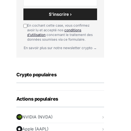
S'inscrire ›
En cochant cette case, vous confirmez
avoir lu et accepté nos
conditions
d'utilisation
concernant le traitement des
données soumises via ce formulaire.
En savoir plus sur notre newsletter crypto →
Crypto populaires
Actions populaires
NVIDIA (NVDA)
Apple (AAPL)