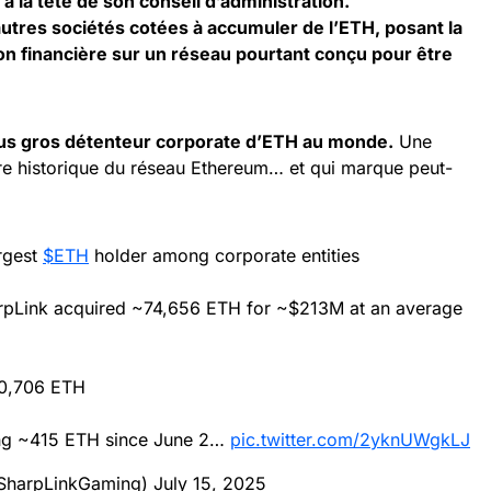
 la tête de son conseil d’administration.
autres sociétés cotées à accumuler de l’ETH, posant la
ion financière sur un réseau pourtant conçu pour être
lus gros détenteur corporate d’ETH au monde.
Une
bre historique du réseau Ethereum… et qui marque peut-
rgest
$ETH
holder among corporate entities
arpLink acquired ~74,656 ETH for ~$213M at an average
80,706 ETH
ing ~415 ETH since June 2…
pic.twitter.com/2yknUWgkLJ
SharpLinkGaming)
July 15, 2025