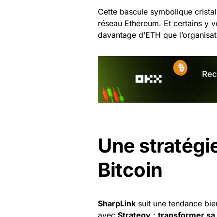
Cette bascule symbolique cristall
réseau Ethereum. Et certains y v
davantage d’ETH que l’organisatio
Une stratégi
Bitcoin
SharpLink
suit une tendance bie
avec
Strategy
:
transformer sa 