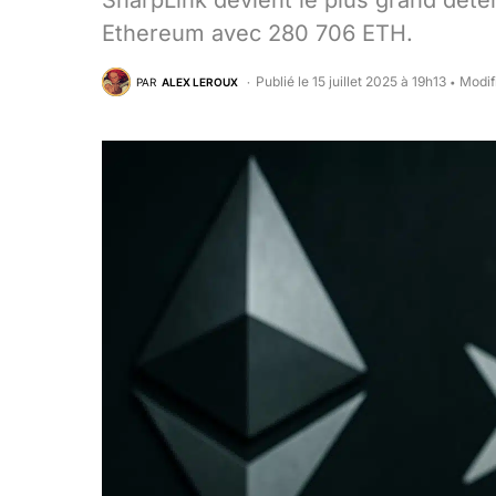
SharpLink devient le plus grand déte
Ethereum avec 280 706 ETH.
Publié le 15 juillet 2025 à 19h13
Modifi
PAR
ALEX LEROUX
•