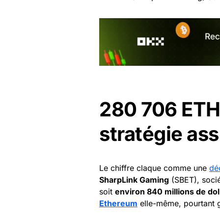
280 706 ETH 
stratégie a
Le chiffre claque comme une
dé
SharpLink Gaming
(SBET), soci
soit
environ 840 millions de dol
Ethereum
elle-même, pourtant g