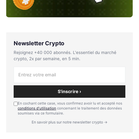
Newsletter Crypto
Rejoignez +40 000 abonnés. L'essentiel du marché
crypto, 2x par semaine, en 5 min.
S'inscrire ›
En cochant cette case, vous confirmez avoir lu et accepté nos
conditions d'utilisation
concernant le traitement des données
soumises via ce formulaire.
En savoir plus sur notre newsletter crypto →