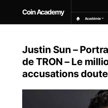
Coin Academy
🏠︎
Académie
Justin Sun – Portr
de TRON – Le milli
accusations dout