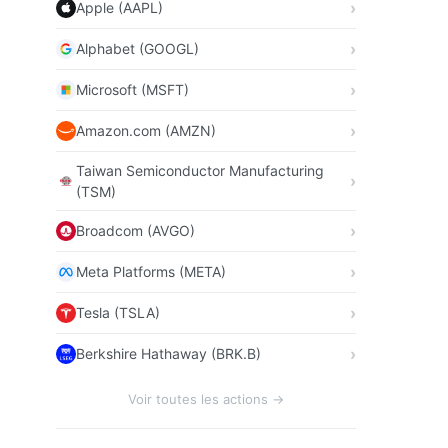
Apple (AAPL)
Alphabet (GOOGL)
Microsoft (MSFT)
Amazon.com (AMZN)
Taiwan Semiconductor Manufacturing
(TSM)
Broadcom (AVGO)
Meta Platforms (META)
Tesla (TSLA)
Berkshire Hathaway (BRK.B)
Voir toutes les actions →