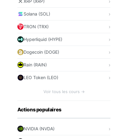
XRP (XRP)
Solana (SOL)
TRON (TRX)
Hyperliquid (HYPE)
Dogecoin (DOGE)
Rain (RAIN)
LEO Token (LEO)
Voir tous les cours →
Actions populaires
NVIDIA (NVDA)