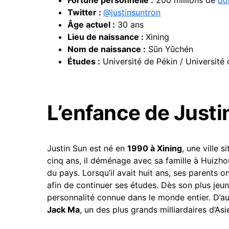
Fortune personnelle :
200 millions de
dol
Twitter :
@justinsuntron
Âge actuel :
30 ans
Lieu de naissance :
Xining
Nom de naissance :
Sūn Yǔchén
Études :
Université de Pékin / Université
L’enfance de Justi
Justin Sun est né en
1990 à Xining
, une ville 
cinq ans, il déménage avec sa famille à Huizhou,
du pays. Lorsqu’il avait huit ans, ses parents o
afin de continuer ses études. Dès son plus je
personnalité connue dans le monde entier. D’au
Jack Ma
, un des plus grands milliardaires d’Asi