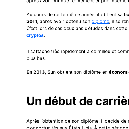
après avoir critiqué fermement et publiquement 
Au cours de cette même année, il obtient sa
li
2011
, après avoir obtenu son
diplôme
, il se r
C’est lors de ses deux ans d’études dans cette
cryptos
.
Il s’attache très rapidement à ce milieu et com
plus bas.
En 2013
, Sun obtient son diplôme en
économ
Un début de carri
Après l’obtention de son diplôme, il décide de r
d’opportunités aux États-Unis. À cette période,