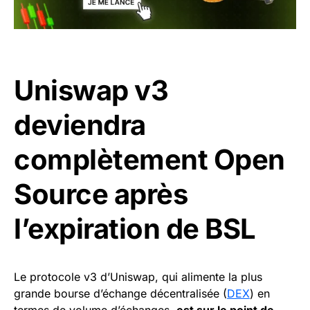
Uniswap v3
deviendra
complètement Open
Source après
l’expiration de BSL
Le protocole v3 d’Uniswap, qui alimente la plus
grande bourse d’échange décentralisée (
DEX
) en
termes de volume d’échanges,
est sur le point de